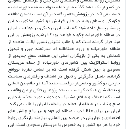
گسترش روابط سیاسی و اقتصادی بین چین و عربستان سعودی
در کمتر از یک دهه گذشته، از جمله تحولات منطقه خاورمیانه به
حساب می‏ آید. در پژوهش حاضر، قصد بر آن است تا ضمن مطالعه
چگونگی و سطح روابط در حال افزایش دو کشور مذکور، به این
پرسش پاسخ داده شود که تاثیر این نزدیکی، بر موقعیت ایران
در منطقه خاورمیانه چگونه خواهد بود؟ فرضیه پژوهش بر این
مبنا قرار گرفته است که با عقب‏ نشینی نسبی ایالات متحده از
منطقه خاورمیانه و ورود محتاطانه اما قدرتمند چین و تبدیل
شدنش به یکی از بازیگران اصلی این منطقه، سطح جدیدی از
روابط استراتژیک بین کشورهای خاورمیانه از جمله عربستان
سعودی با چین شکل گرفته است که بر اساس نظریه نوواقع
‏گرایانه، حاصل دگرگونی و تحول در اهداف و رفتارهای سیاست
خارجی دو کشور و تابعی از موقعیت جدید آنها در نظام بین‏ المللی
و تعاملاتشان با یکدیگر است. نتیجه پژوهش حاکی از این واقعیت
است که اهداف و منافع مشترک دو دولت مورد بحث، پایداری
صلح و ثبات در منطقه از جمله در رابطه با ایران را طلب می‏ کند.
ایران نیز برای حفظ قدرت منطقه‏ ای خود و نیز رفع چالش‏ های
اقتصادی و تجاریش در عرصه بین‏ المللی، نیازمند بازنگری روابط
خود با هر دو کشور و به خصوص با عربستان سعودی است. این