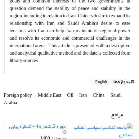
goals and common interests of the two governments in
question demand the stability of peace and stability in the
region, including in relation to Iran. China's desire to expand its
relationship with Iran and Saudi Arabia's desire to ease
tensions with Iran can help Iran maintain its regional power
and resolve its economic and commercial challenges in the
international arena. This article is presented with a descriptive
and analytical qualitative method and the data is collected from
library sources.
کلیدواژه‌ها
English
Foreign policy
Middle East
Oil
Iran
China
Saudi
Arabia
مراجع
دوره 2، شماره 4 - شماره پیاپی
8
زمستان 1400