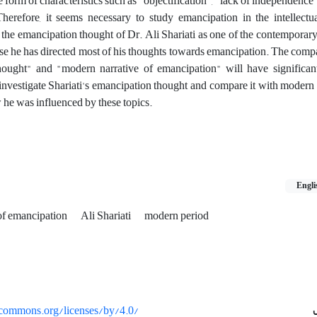
 form of characteristics such as "objectification", "lack of independence"
erefore, it seems necessary to study emancipation in the intellectua
, the emancipation thought of Dr. Ali Shariati as one of the contemporary 
se he has directed most of his thoughts towards emancipation. The comp
hought" and "modern narrative of emancipation" will have significant
o investigate Shariati's emancipation thought and compare it with moder
 he was influenced by these topics.
Engli
 of emancipation
Ali Shariati
modern period
vecommons.org/licenses/by/4.0/