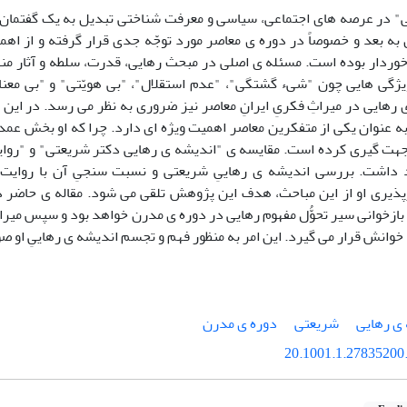
ی" در عرصه های اجتماعی، سیاسی و معرفت شناختی تبدیل به یک گفتمان 
به بعد و خصوصاً در دوره ی معاصر مورد توجّه جدی قرار گرفته و از اه
وردار بوده است. مسئله ی اصلی در مبحث رهایی، قدرت، سلطه و آثار من
یژگی هایی چون "شیء گشتگی"، "عدم استقلال"، "بی هویّتی" و "بی معنای
رهایی در میراثِ فکریِ ایرانِ معاصر نیز ضروری به نظر می رسد. در این
 عنوان یکی از متفکرین معاصر اهمیت ویژه ای دارد. چرا که او بخش عمده
ت گیری کرده است. مقایسه ی "اندیشه ی رهایی دکتر شریعتی" و "روایت
د داشت. بررسی اندیشه ی رهاییِ شریعتی و نسبت سنجیِ آن با روایت 
پذیری او از این مباحث، هدف این پژوهش تلقی می شود. مقاله ی حاضر د
زخوانی سیر تحوُّل مفهوم رهایی در دوره ی مدرن خواهد بود و سپس میراث 
وانش قرار می گیرد. این امر به منظور فهم و تجسم اندیشه ی رهاییِ او ص
ی رهایی
شریعتی
دوره ی مدرن
20.1001.1.27835200.