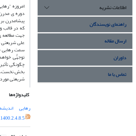
امروزه "رهای
اطلاعات نشریه
دوره ی مدرن 
پیشامدرن برخ
راهنمای نویسندگان
که در قالب و
جهت مطالعه ی 
ارسال مقاله
علی شریعتی به
سمت رهایی جه
توجهُّی خواه
داوران
چگونگی تأثیر
بخش نخست، با
تماس با ما
شریعتی مورد خ
کلیدواژه‌ها
رهایی
اندیشه 
1400.2.4.8.5