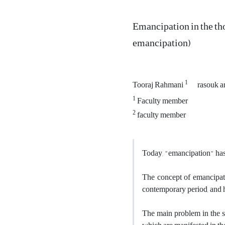
Emancipation in the th
emancipation)
1
Tooraj Rahmani
rasouk a
1
Faculty member
2
faculty member
Today, "emancipation" has b
The concept of emancipati
contemporary period, and 
The main problem in the su