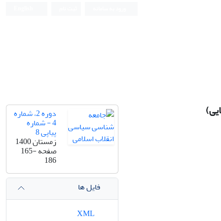
ورود به سامانه
ثبت نام
English
یی)
دوره 2، شماره
4 - شماره
پیاپی 8
زمستان 1400
صفحه
165-
186
فایل ها
XML