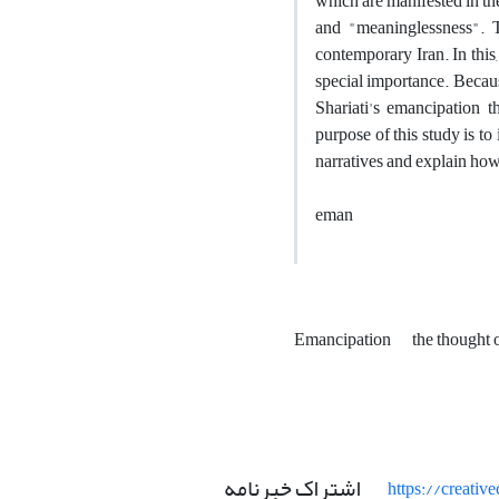
which are manifested in the
and "meaninglessness". Th
contemporary Iran. In this
special importance. Becau
Shariati's emancipation t
purpose of this study is t
narratives and explain how
eman
Emancipation
the thought
اشتراک خبرنامه
https://creati