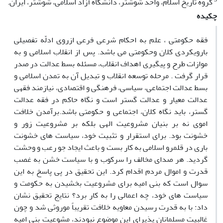
گروه تاریخ اسلام، واحد شوشتر، دانشگاه آزاد اسلامی، شوشتر، ایران.
چکیده
فقه حکومتى ، علم به احکام شرعى فرعى ازروى ادلّه تفصیلى
بارویکردى کلان وحکومتى می باشد. پس از انقلاب اسلامی و به
موازات طرح و پیگیرى اهداف انقلاب، مسئله بسط عدالت در صدر
قرار گرفت . مرحله توسعه انقلاب و تبدیل آن به تمدن اسلامى و
بسط عدالت اجتماعى، سیاسى، فرهنگى و اقتصادى، نیازمند فقهى
عدالت معیار و عدالت گستر است و نگاه حاکم در فقه عدالت
گستر، باید نگاه کلان، اجتماعى و حکومتى باشد.برآمدن خلافت
اموی نه بر بنیان مشروعیت الهی بلکه بر مشروعیت زور و
خشونت بود. برای استقرار و تثبیت خود، سیاست های خشونت
باری در قلمرو اسلامی به کار بست و باعث ایجاد جو رعب و وحشت
گردید. هر صدای مخالف را سرکوب و با سیاست خشن به غصب
قدرت و اموال مردم اقدام کرد. این تحقیق در پی پاسخ به این
سوال است که بنی امیه برای مشروعیت بخشیدن به حکومت و
سیاست های خود، چه اعمالی را به کار برد؟ نتایج تحقیق نشان
داد: با به قدرت رسیدن معاویه خلافت تقریباً موروثی شد و چون
غالبیت مسلمانان پذیرای این موضوع نبودند، مشوعیت بنی امیه