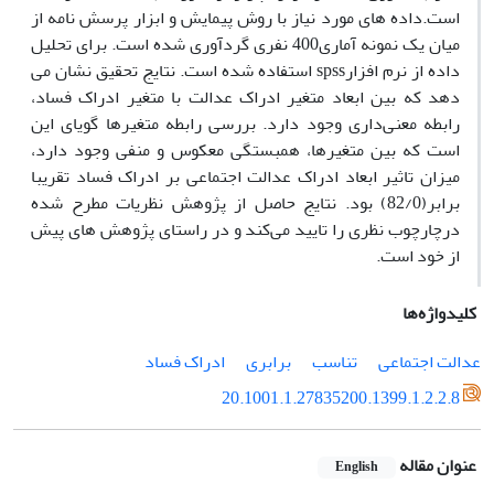
است.داده های مورد نیاز با روش پیمایش و ابزار پرسش نامه از
میان یک نمونه آماری400 نفری گردآوری شده است. برای تحلیل
داده از نرم افزارspss استفاده شده است. نتایج تحقیق نشان می
دهد که بین ابعاد متغیر ادراک عدالت با متغیر ادراک فساد،
رابطه معنی‌داری وجود دارد. بررسی رابطه متغیرها گویای این
است که بین متغیرها، همبستگی معکوس و منفی وجود دارد،
میزان تاثیر ابعاد ادراک عدالت اجتماعی بر ادراک فساد تقریبا
برابر(82/0) بود. نتایج حاصل از پژوهش نظریات مطرح شده
درچارچوب نظری را تایید می‌کند و در راستای پژوهش های پیش
از خود است.
کلیدواژه‌ها
عدالت اجتماعی
تناسب
برابری
ادراک فساد
20.1001.1.27835200.1399.1.2.2.8
عنوان مقاله
English