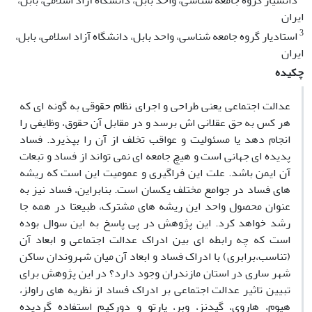
دانشیار گروه جامعه شناسی، واحد بابل، دانشگاه آزاد اسلامی، بابل،
ایران
3
استادیار گروه جامعه شناسی، واحد بابل، دانشگاه آزاد اسلامی، بابل،
ایران
چکیده
عدالت اجتماعی یعنی طراحی و اجرای نظام حقوقی به گونه ‌ای که
هر کس به حق عقلانی ‌اش برسد و در مقابل آن حقوق، وظایفی را
انجام دهد یا مسئولیت و عواقب تخلف از آن را بپذیرد. فساد
پدیده ای جهانی است و هیچ جامعه ای نمی تواند از فساد و تبعات
آن ایمن باشد. علت این فراگیری و عمومیت این است که ریشه
های فساد در جوامع مختلف یکسان است. بنابراین، فساد نیز به
عنوان محصول واحد این ریشه های مشترک، طبیعتا در همه جا
رشد خواهد کرد. این پژوهش در پی پاسخ به این سوال بوده
است که چه رابطه‌ ای بین ادراک عدالت اجتماعی و ابعاد آن
(تناسب،برابری) با ادراک فساد و ابعاد آن میان شهروندان ساکن
شهر ساری در استان مازندران وجود دارد؟ در این پژوهش برای
تبیین تاثیر عدالت اجتماعی بر ادراک فساد از نظریه های راولز،
هیوم، هاروی، گیدنز، وبر، پارتو و دورکیم استفاده گردیده