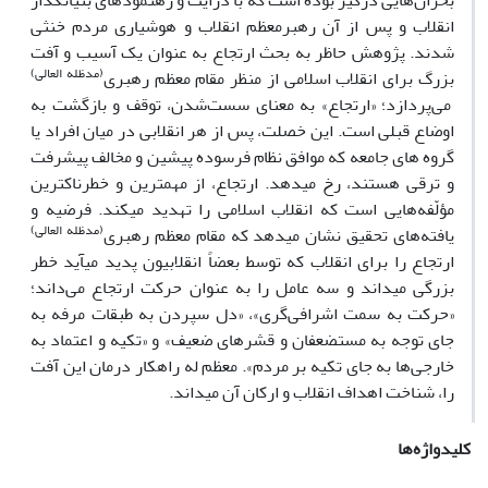
بحران‌هایی درگیر بوده است که با درایت و رهنمودهای بنیانگذار
انقلاب و پس از آن رهبرمعظم انقلاب و هوشیاری مردم خنثی
شدند. پژوهش حاظر به بحث ارتجاع به عنوان یک آسیب و آفت
(مدظله
العالی)
بزرگ برای انقلاب اسلامی از منظر مقام معظم رهبری
می‌پردازد؛ «ارتجاع» به معنای سست‌شدن، توقف و بازگشت به
اوضاع قبلی است. این خصلت، پس از هر انقلابی در میان افراد یا
گروه های جامعه که موافق نظام فرسوده پیشین و مخالف پیشرفت
و ترقی هستند، رخ میدهد. ارتجاع، از مهمترین و خطرناکترین
مؤلّفه‌هایی است که انقلاب اسلامی را تهدید میکند. فرضیه و
(مدظله
العالی)
یافته‌های تحقیق نشان میدهد که مقام معظم رهبری
ارتجاع را برای انقلاب که توسط بعضاً انقلابیون پدید میآید خطر
بزرگی میداند و سه عامل را به عنوان حرکت ارتجاع می‌داند؛
«حرکت به سمت اشرافی‌گری»، «دل سپردن به طبقات مرفه به
جای توجه به مستضعفان و قشرهای ضعیف» و «تکیه و اعتماد به
خارجی‌ها به جای تکیه بر مردم». معظم له راهکار درمان این آفت
را، شناخت اهداف انقلاب و ارکان آن میداند.
کلیدواژه‌ها