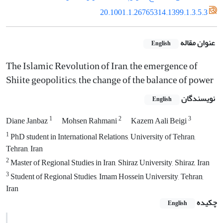
20.1001.1.26765314.1399.1.3.5.3
عنوان مقاله
English
The Islamic Revolution of Iran, the emergence of
Shiite geopolitics, the change of the balance of power
نویسندگان
English
1
2
3
Diane Janbaz
Mohsen Rahmani
Kazem Aali Beigi
1
PhD student in International Relations, University of Tehran,
Tehran, Iran
2
Master of Regional Studies in Iran, Shiraz University, Shiraz, Iran
3
Student of Regional Studies, Imam Hossein University, Tehran,
Iran
چکیده
English