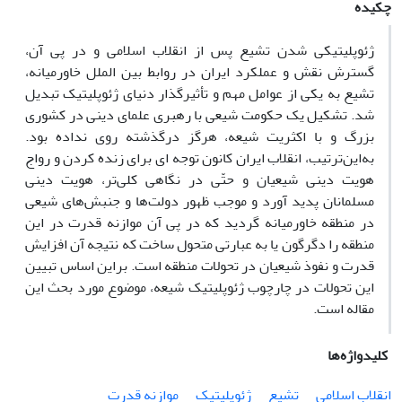
چکیده
ژئوپلیتیکی شدن تشیع پس از انقلاب اسلامی و در پی آن،
گسترش نقش و عملکرد ایران در روابط بین الملل خاورمیانه،
تشیع به یکی از عوامل مهم و تأثیرگذار دنیای ژئوپلیتیک تبدیل
شد. تشکیل یک حکومت شیعی با رهبری علمای دینی در کشوری
بزرگ و با اکثریت شیعه، هرگز درگذشته روی نداده بود.
به‌این‌ترتیب، انقلاب ایران کانون توجه ای برای زنده کردن و رواج
هویت دینی شیعیان و حتّی در نگاهی کلی‌تر، هویت دینی
مسلمانان پدید آورد و موجب ظهور دولت‌ها و جنبش‌های شیعی
در منطقه خاورمیانه گردید که در پی آن موازنه قدرت در این
منطقه را دگرگون یا به عبارتی متحول ساخت که نتیجه آن افزایش
قدرت و نفوذ شیعیان در تحولات منطقه است. براین اساس تبیین
این تحولات در چارچوب ژئوپلیتیک شیعه، موضوع مورد بحث این
مقاله است.
کلیدواژه‌ها
انقلاب اسلامی
تشیع
ژئوپلیتیک
موازنه قدرت