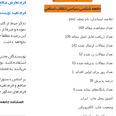
فرم تعارض منافع
جامعه شناسی سیاسی انقلاب اسلامی
فرم تعهد نویسند
خلاصه استاندارد نام مجله:
psirj
تذکر مهم: از کل
نموده و صرفاً از
تعداد مشاهده مقاله 268
این زمینه مطلقاً
تعداد دریافت فایل اصل مقاله 109
نخواهد داشت.
تعداد مقالات ارسال شده 141
تعداد مقالات رد شده 52
نویسندگان محترم 
تعداد مقالات پذیرفته شده 53
می‌‌کنند به فصلن
تعداد روز برای اولین اقدام: 1
بر اساس دستورال
درصد پذیرش 38
منافع و فرم تعهد
تعداد پایگاه‌های نمایه شده 6
فرم های مذکور خ
کشور محل چاپ: ایران
فصلنامه جامعه ش
وضعیت چاپ: الکترونیکی
نوبت‌های چاپ: فصلنامه