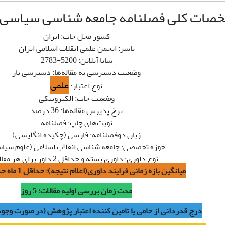
ات کلی فصلنامه جامعه شناسی سیاسی ان
کشور محل چاپ: ایران
ناشر: انجمن علمی انقلاب اسلامی ایران
شاپا آنلاین: 5200-2783
وضعیت دسترسی به مقاله‌ها: دسترسی باز
علمی
نوع اعتبار:
وضعیت چاپ: الکترونیکی
نرخ پذیرش مقاله‌ها: 36 درصد
نوبت‌های چاپ: فصلنامه
زبان دوفصلنامه: فارسی (چکیده انگلیسی)
حوزه تخصصی: جامعه شناسی انقلاب اسلامی (علوم سیا
نوع داوری: داوری بسته و حداقل 2 داور برای هر مقاله
میانگین بازه زمانی فرایند داوری(اعلام نتیجه): حداقل 1 ماه حداکثر 6 ماه
مدت زمان بررسی اولیه مقالات: 5 روز
درج قدردانی از حامی یا تامین کننده اعتبار پژوهش (در صورت وجود