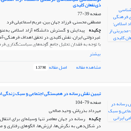
ذی‌نفعان کلیدی
با وجود همه تلاش‌ها، در اجرای صحیح و پایدار آن موفق
سه شاخص کلیدی رشد اقتصادی، تورم و ضریب جینی، عمل
صفحه
39-77
چالش‌های جدی مواجه بوده است؛ به گونه‌ای که نه‌تنها اه
مصطفی محسنی، فرزاد جهان بین، مریم اسماعیلی فرد
محقق نشده، بلکه پیامدهایی همچون افزایش شکاف طبقات
چکیده
پیدایش و گسترش دانشگاه آزاد اسلامی به‌عنوا
نیز در جامعه ایران به‌وجود آمده است.
غیردولتی ایران، نقش کلیدی در تحقق اهداف فرهنگی‑آموز
با توجه به فقدان تحلیل جامع گونه‌های سیاست‌گذاری فر
با رویکرد تاریخی‑مدیریتی و روش نظریه داده‑بنیا
بیشتر
سیاست‌های فرهنگی در طول دوره‌های مدیریتی مختلف م
طریق مصاحبه‌های نیمه‌ساختاری
اصل مقاله
مشاهده مقاله
1.57 M
فرهنگی، نمایندگان مقام معظم رهبری و مدیران واحدهای 
از نرم‌افزار MAXQDA به‌صورت کدگذاری باز
داد که سیاست‌گذاری فرهنگی دانشگاه آزاد اسلامی در پنج
تببین نقش رسانه در همبستگی اجتماعی و سبک زندگی اس
صفحه
79-104
مهرداد بذرپاش، وحید صالحی
تعاملی‑بازت
چکیده
رسانه در جهان معاصر تنها وسیله‌ای برای انتقال
تربیتی‑تمدنی (دوره دکتر محمدمهدی طهرانچی). هر گونه ب
در شکل‌دهی به نگرش‌ها، ارزش‌ها، الگوهای رفتاری و من
ایدئولوژیک، فشارهای اقتصادی، بحران‌های ساختاری)، شر