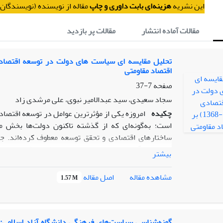
. این نشریه
هزینه‌ای بابت داوری و چاپ
مقاله از نویسنده (نویسندگان)
مقالات آماده انتشار
مقالات پر بازدید
اقتصاد مقاومتی
صفحه
7-37
سجاد سعیدی، سید عبدالامیر نبوی، علی مرشدی زاد
چکیده
امروزه یکی از مؤثرترین عوامل در توسعه اقتصا
است؛ به‌گونه‌ای که از گذشته تاکنون دولت‌ها بخش م
ساختارهای اقتصادی و تحقق توسعه معطوف کرده‌اند. جم
دوران جنگ تحمیلی، در چارچوب اندیشه‌ی اقتصاد مقاو
بیشتر
دنبال نموده و تلاش داشته است این الگو را در سیاست‌گذ
پژوهش حاضر با رویکرد تطبیقی و اسنادی، در پی پاس
اصل مقاله
مشاهده مقاله
1.57 M
سیاست‌های سه دولت «سازندگی»، «اصلاحات» و «عدالت‌محو
با یکدیگر داشته‌اند و این سیاست‌ها تا چه اندازه با
داشته‌اند. یافته‌های تحقیق نشان می‌دهد که اگرچه ه
این اندیشه ــ در چارچوب رهنمودهای رهبر معظم انقلاب اسلا
گونه‌شناسی سیاست‌های فرهنگی دانشگاه آزاد اسلامی: 