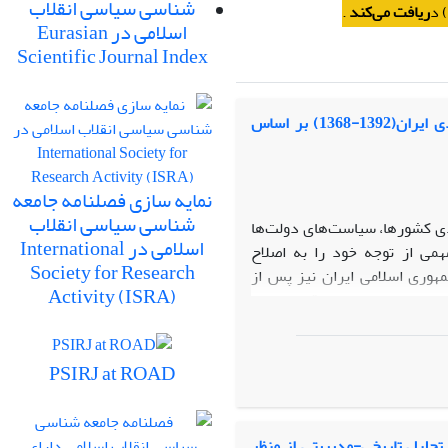
شناسی سیاسی انقلاب
 د
ریافت می‌کند
اسلامی در Eurasian
Scientific Journal Index
تحلیل مقایسه ای سیاست های دولت در توسعه اقتصادی ایران(1392-1368) بر اساس
نمایه سازی فصلنامه جامعه
شناسی سیاسی انقلاب
دی کشورها، سیاست‌های دولت‌ها
اسلامی در International
همی از توجه خود را به اصلاح
Society for Research
هوری اسلامی ایران نیز پس از
Activity (ISRA)
متی، مسیر توسعه اقتصادی را
اری‌های کلان خود اجرایی سازد.
خ به این پرسش اساسی است که
PSIRJ at ROAD
ری» چه تفاوت‌ها و شباهت‌هایی
 اصول اقتصاد مقاومتی همخوانی
ر سه دولت درصدد تحقق و اجرای
می ــ برآمده‌اند، اما در عمل و
تحلیل تاریخی-مدیریتی از منظر