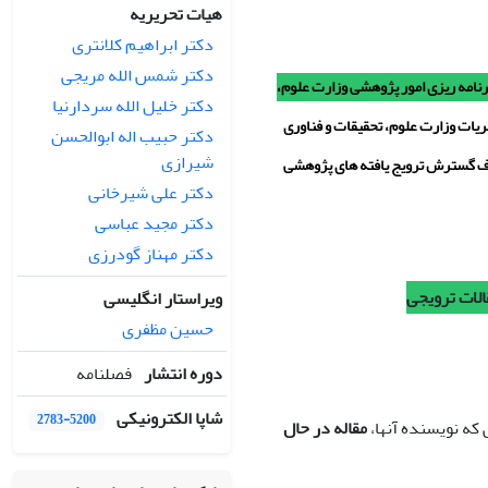
هیات تحریریه
دکتر ابراهیم کلانتری
دکتر شمس الله مریجی
 سیاست گذاری و برنامه ریزی امور پژوهشی وزارت علوم،
دکتر خلیل الله سردارنیا
 2 آیین نامه نشریات وزارت علوم، تحقیقات و فناوری
دکتر حبیب اله ابوالحسن
شیرازی
ف گسترش ترویج یافته های پژوهشی
دکتر علی شیرخانی
دکتر مجید عباسی
دکتر مهناز گودرزی
ویراستار انگلیسی
حسین مظفری
دوره انتشار
فصلنامه
شاپا الکترونیکی
2783-5200
 که نویسنده آنها،
مقاله در حال