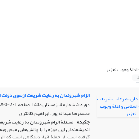
ادلۀ وجوب تعزیر
1
الزام شهروندان به رعایت شریعت ازسوی دولت اس
دوره 5، شماره 4، زمستان 1403، صفحه
271-290
محمدرضا عبداله پور، ابراهیم کلانتری
چکیده
مسئلۀ الزام شهروندان به رعایت شریع
اندیشمندان این حوزه را با چالش‌هایی مهم رو‌به‌
گرفته است. از جملۀ آنها، دیدگاهی است که الز