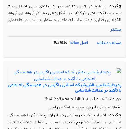
چکیده
رسانه در جهان معاصر تنها وسیله‌ای برای انتقال پیام
نیست، بلکه نهادی اثرگذار در شکل‌دهی به نگرش‌ها، ارزش‌ها،
الگوهای رفتاری و مناسبات اجتماعی به شمار می‌آید. در جامعه‌ای
مانند ایران که دارای پیشینه‌ای غنی از آموزه‌های دینی و فرهنگی
بیشتر
است، رسانه می‌تواند نقش مهمی در تقویت همبستگی اجتماعی و
ترویج سبک زندگی اسلامی-ایرانی ایفا کند. همبستگی اجتماعی به
اصل مقاله
مشاهده مقاله
926.61 K
معنای پیوند، اعتماد، مشارکت و احساس تعلق میان افراد جامعه، از
عوامل بنیادین پایداری و توسعه اجتماعی محسوب می‌شود. از
سوی دیگر، سبک زندگی اسلامی-ایرانی بر مؤلفه‌هایی همچون
خانواده‌محوری، قناعت، اخلاق‌مداری، مسئولیت‌پذیری،
ساده‌زیستی و توجه به کرامت انسانی تأکید دارد. با گسترش
رسانه‌های نوین و شبکه‌های اجتماعی، فرصت‌ها و تهدیدهای
پدیدارشناسی نقش شبکه استانی زاگرس در همبستگی اجتماعی
تازه‌ای در این حوزه پدید آمده است؛ به‌گونه‌ای که از یک سو امکان
با تأکید بر عدالت شناسایی
ترویج ارزش‌های اصیل و ایجاد پیوندهای اجتماعی فراهم شده و از
دوره 7، شماره 1، بهار 1405، صفحه
339-364
سوی دیگر، امکان نفوذ الگوهای مصرف‌گرایانه، فردگرایانه و
عثمان میرانی، ایرج رنجبر، سیامک بهرامی
گسست‌آفرین افزایش یافته است. این مقاله با رویکردی تحلیلی-
چکیده
ادبیات عدالت رسانه‌ای در ایران، پیوند آن با همبستگی
توصیفی، به بررسی نقش رسانه در تقویت همبستگی اجتماعی و
اجتماعی را عمدتاً به توزیع محتوا یا دسترسی تقلیل داده و از فهم
ترویج سبک زندگی اسلامی-ایرانی می‌پردازد و نشان می‌دهد که
کیفی سازوکارهای بازشناسی در سطح تجربه زیسته غفلت کرده