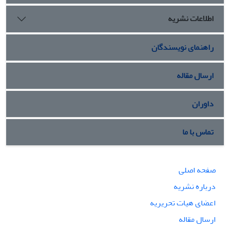
اهداف مادی، بر مبانی دینی و ارزش های الهی و معنوی قوام یافته
اطلاعات نشریه
است. لذا نظام حقوقی جمهوری اسلامی ایران را در مقایسه با
پارادایم های جهانی می­توان یک الگوی نوین، جامع و متعالی قلمداد
کرد.
راهنمای نویسندگان
ارسال مقاله
داوران
تماس با ما
صفحه اصلی
درباره نشریه
اعضای هیات تحریریه
ارسال مقاله