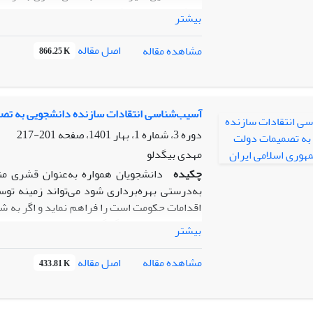
چالش و ضرورت حکمرانی خوب مبتنی بر تعامل را
بیشتر
عکس‌های منتشر شده در فضای مجازی (اینستاگرا
اصل مقاله
مشاهده مقاله
866.25 K
کارشناسان بررسی کرده است. صدها محتوای م
مقوله‌های کلی و زیرمقوله‌ها دسته‌بندی شدند
آسیب‌شناسی انتقادات سازنده دانشجویی به تص
پاسخگویی دولت، انتخابات آزاد و مشارکت مردم
دوره 3، شماره 1، بهار 1401، صفحه
201-217
معنوی، کیفیت زندگی و دسترسی آزاد به اطلاعات
مهدی بیگدلو
عدم شفافیت و فس
چکیده
دانشجویان همواره به‌عنوان قشری منت
نشان می‌دهد حکمرانی باید با در نظر گرفتن 
به‌درستی بهره‌برداری شود می‌تواند زمینه توسع
کند
اقدامات حکومت است را فراهم نماید و اگر به ش
بیشتر
را به‌صورت تصادفی و تا رسیدن به اشباع عل
جمهوری اسلامی ایران جویا شده و سپس به روش 
اصل مقاله
مشاهده مقاله
433.81 K
دست یافته که عدم انتقاد سازنده را می‌توان
رضایتمندی نیز عاملی است که باعث عدم شکل‌گ
بودن انتقاد، احساس شنیده نشدن انتقاد، احساس 