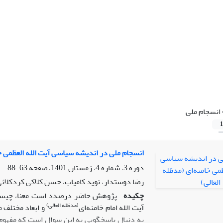
انسجام ملی
1
انسجام ملی در اندیشه سیاسی آیت الله العظمی خا
دوره 3، شماره 4، زمستان 1401، صفحه
63-88
رضا دوستدار، نوید کامیاب، حسن کلاکی کردکلائ
چکیده
پژوهش حاضر درصدد است معنا، چیستی، 
(مدظله العالی)
آیت الله امام خامنه‌ای
و ابعاد مختلف م
به دنبال پاسخگویی به این سوال است که مفهوم 