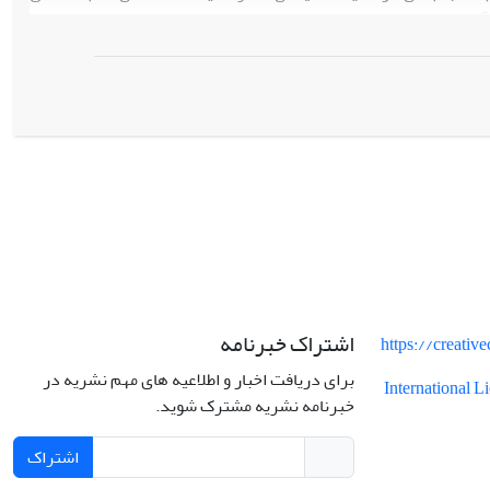
 آن چیست؟ عوامل و موانع مؤثر بر انسجام ملی در جامعه کدامند؟ و
چه می‌باشد؟ روش پژوهش حاضر، کیفی و از نوع تحلیل مضمون (تحلیل
تماتیک) می‌باشد. جامعه آماری در این تحقیق شامل تمامی سخنرانی‌هایی بوده که معظم له از سال ۱۳۶۸ تاکنون ۱۳۹۷
ن روش گردآوری اطلاعات، کتابخانه‏ای به روش فیش‏برداری و مراجعه
ستند به سایت ایشان می‏باشد. بنابراین روش تحلیل یافته‌ها، به شیوه
بری و بیانات ایشان انجام گرفت. نتایج یافته‌های تحقیق در زمینه
(مدظله العالی)
ه‌ای
آثار و عوامل سیاسی، اقتصادی، فرهنگی و اجتماعی را
مل سیاسی شامل الف- رهبری و مرجعیت، ب- اتحاد میان قوای سه گانه
ین عوامل اجتماعی شامل: الف‌) تشکیل اتحادیه‌های صنفی، و توجه به
جه به مسائل معنوی، و ج) ایجاد مراکز و کانون‌های تفریحی سالم
مدلی میان نیروهای مسلح و دولت، و ب‌) استقلال و آمادگی نیروهای
ن عوامل فرهنگی و اقتصادی نیز دارای مؤلفه‌های مرتبط به خود
اشتراک خبرنامه
https://creati
برای دریافت اخبار و اطلاعیه های مهم نشریه در
International 
خبرنامه نشریه مشترک شوید.
اشتراک