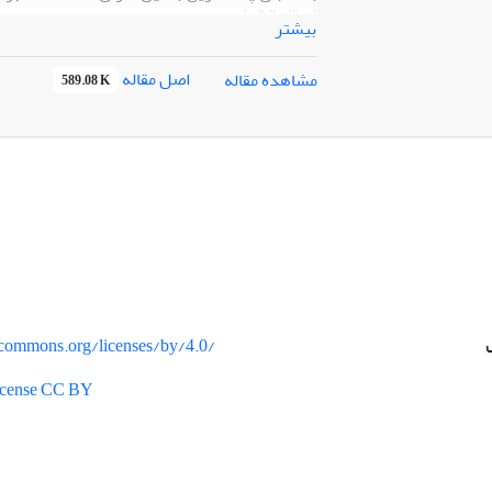
(مدظله العالی)
چه معنایی دارد؟ ابعاد و مؤلفه‌های
بیشتر
راهکارهای ارتقای انسجام ملی از منظر ایشان 
اصل مقاله
مشاهده مقاله
589.08 K
در خصوص انسجام ملی سخنرانی نمودند. بنابرای
به منابع دست اول، یعنی سخنرانی‏های معظم‌له م
تحلیل مضمونی با استناد به سایت مقام معظم ره
اندیشه سیاسی حضرت آیت‌الله العظمی امام خامن
در انسجام ملی را نشان می‌دهد. مؤلفه‌های عوا
و دستگاه‌های دولتی،‌ و ج- مردم می‌باشد. همچن
مشکلات مردم، ب) تشکیل هیأت‌های مذهبی و تو
می‌باشد. عوامل نظامی شامل: الف) همکاری و ه
نظامی در سیاست دفاعی کشور می‌باشد. همچنی
می‌باشد.
vecommons.org/licenses/by/4.0/
License CC BY