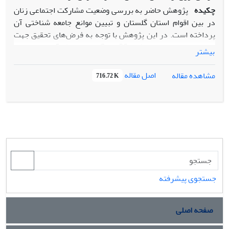
چکیده
پژوهش حاضر به بررسی وضعیت مشارکت اجتماعی زنان
در بین اقوام استان گلستان و تبیین موانع جامعه شناختی آن
پرداخته است. در این پژوهش با توجه به فرض‌های تحقیق جهت
تجزیه و تحلیل از نرم افزار Spss-26 در دو سطح آمار توصیفی و
بیشتر
استنباطی استفاده شده است. بر اساس نتایج تحقیق، میزان
شاخص اجتماعی 57.98 درصد، فرهنگی 60.97 درصد، ساختاری
اصل مقاله
مشاهده مقاله
716.72 K
54.92 درصد، شخصیتی 53.51 درصد و میزان مشارکت اجتماعی
نیز 26.39 درصد است. بنابراین مشخص است که میزان بعد
فرهنگی بیش از سایر ابعاد است.
نتایج نشان داد چهار متغیر مستقل اصلی، به میزان 39 درصد با
متغیر وابسته یعنی مشارکت اجتماعی رابطه دارند. از سوی دیگر
توانسته‌اند 14 درصد تغییرات آن را پیش‌بینی کنند. همچنین
مدل رگرسیونی نیز برازندگی لازم را دارا می‌باشد. اما مقادیر تأثیر
جستجوی پیشرفته
نشان می‌دهد دو متغیر موانع فرهنگی به میزان 0.23 و موانع
شخصیتی به میزان 0.21 بر مشارکت اجتماعی تأثیر گذار است. پس
از چهار فرضیه دو مورد تأیید و دو مورد رد می‌شود. همچنین دو
صفحه اصلی
بعد موانع فرهنگی، به میزان 35 درصد با متغیر وابسته یعنی