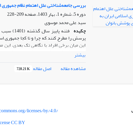
انتخاب آگاهانه و ارزش درونی نزد افراد جامع
بررسی جامعه‌شناختی علل اهتمام نظام جمهوری ا
حکمرانان می‌تواند به حکمرانی بهتر در امر حجاب 
دوره 5، شماره 1، بهار 1403، صفحه
209-228
سید علی محمد موسوی
چکیده
فتنه پاییز
پرسش را مطرح کنند که چرا و تا کجا جمهوری اس
این میان برخی افراد با نگاهی تک بعدی، این 
برای حفظ طرفدارانش، عنوان کردند. هدف پژوهش
بیشتر
جمهوری اسلامی است. سوال اصلی این است که چر
رعایت یک واجب اجتماعی، تا این حد اصرار دارد؟ ا
اصل مقاله
مشاهده مقاله
728.21 K
به بررسی این مسأله می‌پردازد. یافته‌های تحق
ترسیم کنندگان سیاست‌های کلی نظام که آن نی
مهمترین دلیل این امر است. جامعه‌شناسان و عق
نظام و مقدم بودن حقوق اجتماعی بر فردی را د
مسأله‌ی پوشش بانوان است. همچنین بر خلاف ت
بهترین گواه بر این امر، حضور فعال زنان با پو
vecommons.org/licenses/by/4.0/
... ، به خصوص پس از انقلاب اسلامی ایران است.
License CC BY