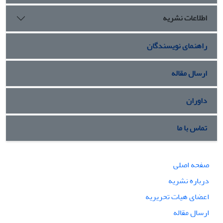
اهداف مادی، بر مبانی دینی و ارزش های الهی و معنوی قوام یافته
اطلاعات نشریه
است. لذا نظام حقوقی جمهوری اسلامی ایران را در مقایسه با
پارادایم های جهانی می­توان یک الگوی نوین، جامع و متعالی قلمداد
کرد.
راهنمای نویسندگان
ارسال مقاله
داوران
تماس با ما
صفحه اصلی
درباره نشریه
اعضای هیات تحریریه
ارسال مقاله