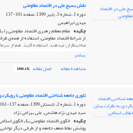
نقش بسیج ملی در اقتصاد مقاومتی
دوره 1، شماره 3، پاییز 1399، صفحه
101-137
مهدی ابراهیمی
چکیده
مقام معظم رهبری اقتصاد مقاومتی را ی
از شرائط اقتصاد مقاومتی، استفاده از همه‌‌ى ظرف
صاحبنظران میدهند، استفاده کنید، هم از سرمایه
نقش بسزایی دارد. برای بسیج ملی در اقتصاد مقا
بیشتر
ابعاد غیر‌اقتصادی دیگری نیز هستیم. از جمله: 
سندچشم انداز و اسناد بالادستی، توجه به شرکت
اصل مقاله
مشاهده مقاله
1000.4 K
اساسی دارد. وجهه مشترک دو مقوله اقتصاد مق
پژوهش آمیخته با روش توصیفی استنباطی در پی 
در اقتصاد مقاومتی بسیج نماید؟
تئوری جامعه شناختی اقتصاد مقاومتی با رویکردی 
دوره 1، شماره 2، تابستان 1399، صفحه
137-161
سید مهدی نژادهاشمی، علی بهرامی نژاد
چکیده
الگوی اقتصاد مقاومتی یک الگوی اسلامی، 
پوشش نقاط ضعف جامعه و از طرفی دیگر توانایی ا