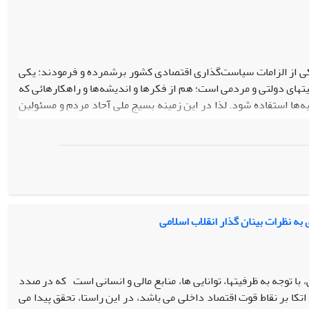
کی از الزامات سیاست‌گذاری اقتصادی کشور برشمرده و فرمودند: یکى
یتهاى دولتى و مردمى است؛ هم از فکرها و اندیشه‌‌ها و راهکارهائى که
‌‌ها استفاده شود. لذا در این زمینه بسیج ملی آحاد مردم و مسئولین
ومتی علاوه بر پیش‌نیازها و ابعاد اقتصادی، نیازمند در نظر داشتن
مدیریت جهادی، انسجام ملی، مبارزه با رانت‌خواری و فساد، توجه به
های داده بنیان، چابک‌سازی دولت و... بسیج ملی در این میان نقشی
اومتی و بسیج ملی، مردم هستند. در این تحقیق ضمن بهره‌گیری از
پاسخ به این سوال هستیم که چه راهبردهایی می‌تواند ملت ایران را
به نظرات بینان گذار انقلاب اسلامی
با توجه به ظرفیتها، توانایی ها، منابع مالی و انسانی است که در صدد
تکا بر نقاط قوت اقتصاد داخلی می باشد، در این راستا، تحقق پیدا می