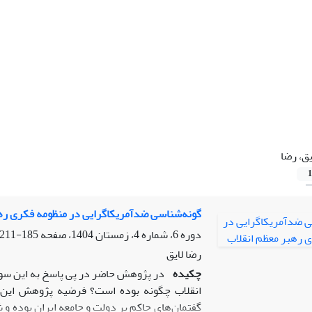
یق، رضا
1
گونه‌شناسی ضدآمریکاگرایی در منظومه فکری ره
دوره 6، شماره 4، زمستان 1404، صفحه
185-211
رضا لایق
چکیده
در پژوهش حاضر در پی پاسخ به این سو
انقلاب چگونه بوده است؟ فرضیه پژوهش این ا
گفتمان‌های حاکم بر دولت و جامعه ایران بوده و