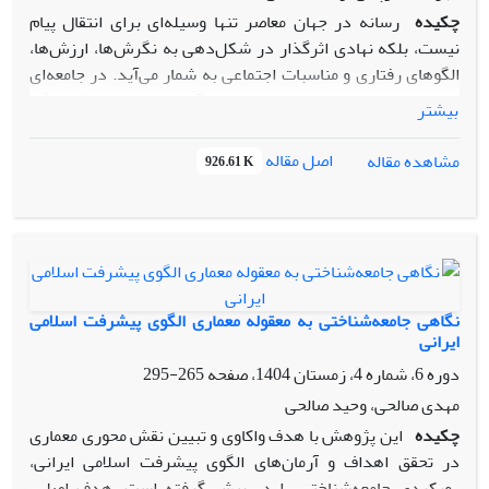
چکیده
رسانه در جهان معاصر تنها وسیله‌ای برای انتقال پیام
نیست، بلکه نهادی اثرگذار در شکل‌دهی به نگرش‌ها، ارزش‌ها،
الگوهای رفتاری و مناسبات اجتماعی به شمار می‌آید. در جامعه‌ای
مانند ایران که دارای پیشینه‌ای غنی از آموزه‌های دینی و فرهنگی
بیشتر
است، رسانه می‌تواند نقش مهمی در تقویت همبستگی اجتماعی و
ترویج سبک زندگی اسلامی-ایرانی ایفا کند. همبستگی اجتماعی به
اصل مقاله
مشاهده مقاله
926.61 K
معنای پیوند، اعتماد، مشارکت و احساس تعلق میان افراد جامعه، از
عوامل بنیادین پایداری و توسعه اجتماعی محسوب می‌شود. از
سوی دیگر، سبک زندگی اسلامی-ایرانی بر مؤلفه‌هایی همچون
خانواده‌محوری، قناعت، اخلاق‌مداری، مسئولیت‌پذیری،
ساده‌زیستی و توجه به کرامت انسانی تأکید دارد. با گسترش
رسانه‌های نوین و شبکه‌های اجتماعی، فرصت‌ها و تهدیدهای
نگاهی جامعه‌شناختی به معقوله معماری الگوی پیشرفت اسلامی
تازه‌ای در این حوزه پدید آمده است؛ به‌گونه‌ای که از یک سو امکان
ایرانی
ترویج ارزش‌های اصیل و ایجاد پیوندهای اجتماعی فراهم شده و از
دوره 6، شماره 4، زمستان 1404، صفحه
265-295
سوی دیگر، امکان نفوذ الگوهای مصرف‌گرایانه، فردگرایانه و
مهدی صالحی، وحید صالحی
گسست‌آفرین افزایش یافته است. این مقاله با رویکردی تحلیلی-
چکیده
این پژوهش با هدف واکاوی و تبیین نقش محوری معماری
توصیفی، به بررسی نقش رسانه در تقویت همبستگی اجتماعی و
در تحقق اهداف و آرمان‌های الگوی پیشرفت اسلامی ایرانی،
ترویج سبک زندگی اسلامی-ایرانی می‌پردازد و نشان می‌دهد که
رویکردی جامعه‌شناختی را در پیش گرفته است. هدف اصلی،