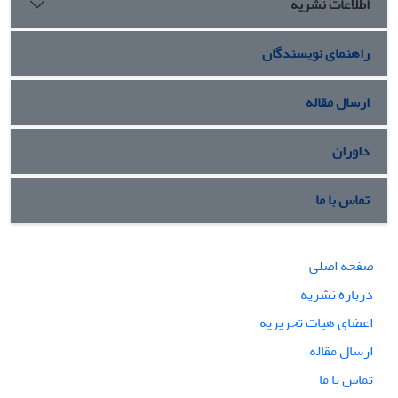
اطلاعات نشریه
این تحول، تنها از طریق نهادینه کردن رویکرد جامعه‌شناختی در
فرایند طراحی و ساخت میسر خواهد بود تا معماری به جای تقلید از
مدل‌های وارداتی، به مثابه یک عامل فعال در تحقق آرمان‌های
راهنمای نویسندگان
تمدنی عمل نموده و بستر مناسبی برای زیست باکیفیت (مادی و
معنوی) فراهم آورد.
ارسال مقاله
داوران
تماس با ما
صفحه اصلی
درباره نشریه
اعضای هیات تحریریه
ارسال مقاله
تماس با ما