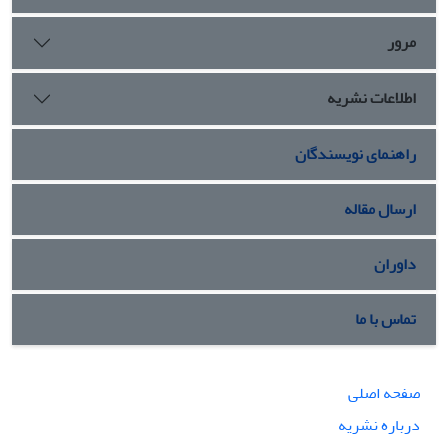
حد آستانه را کسب کردند که حاکی از تاییدِ معتبر بودن و مفید
بودن نتایج پژوهش بود. بر اساس یافته‌های پژوهش، «عوامل تاب
مرور
آوری جامعه دینی» شامل 15 عامل: «خداباوری»، «خودباوری»،
«مثبت نگری»، «تعهد دینی»، «معنویت»، «عقلانیت»، «بهرمندی از
اطلاعات نشریه
تجربه‌ها»، «غیرتمندی»، «امید»، «مقاوم سازی درونی»، «همت و
تلاش»، «آمادگی»، «حکومت قدرتمند و مستقل»، «رهبری مقاوم» و
«همبستگی اجتماعی» می‌باشد.
راهنمای نویسندگان
ارسال مقاله
داوران
تماس با ما
صفحه اصلی
درباره نشریه