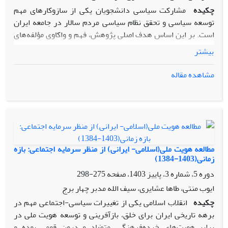
چکیده
مشارکت سیاسی دانشجویان یکی از سازوکارهای مهم
توسعه سیاسی و تحقق نظام سیاسی مردم سالار در جامعه ایران
است. بر این اساس هدف اصلی پژوهش، فهم و واکاوی مؤلفه‌های
ارتقای مشارکت سیاسی دانشجویان در دوره پسا انقلاب اسلامی
بیشتر
ایران به روش فراترکیب است. روش پژوهش از نوع استقرایی
فراترکیب کیفی در بازه زمانی 1376 الی 1403 است که به روش
مشاهده مقاله
نمونه‌گیری غیر احتمالی (تعمدی) از 120 اسناد علمی
(استخراج‌شده از پایگاه علمی نورمگز، مگ ایران و ایران داک)، بعد
از غربالگری و گزینش، 85 سند علمی به‌عنوان حجم نمونه انتخاب و
وارد فاز تجزیه‌وتحلیل با نرم‌افزار Excell و Maxqda 2022 شدند.
نتایج نشان می‌دهد که سرمایه اجتماعی، الگوی مرجع اجتماعی،
ارزش و هنجارهای اجتماعی؛ خانواده مشارکتی (عوامل اجتماعی)؛
مطالعه هویت ملی(اسلامی- ایرانی) از منظر سرمایه اجتماعی: بازه
سیاست‌گذاری فرهنگی، رواج سبک زندگی اسلامی-ایرانی،
زمانی(1403-1384)
گفتمان دینی در دانشگاه؛ سواد رسانه‌ای (عوامل فرهنگی)،
دوره 5، شماره 3، پاییز 1403، صفحه
275-298
توسعه سیاسی، فرهنگ سیاسی، سرمایه سیاسی، حکمرانی
ایوب منتی، طاها عشایری، سیف الله مدبر چهار برج
سیاسی سیاسی (عوامل سیاسی)؛ انگیزه و محرک درونی،
چکیده
انقلاب اسلامی یکی از تغییرات سیاسی-اجتماعی مهم در
عزت‌نفس، شخصیت هنجارمند (عوامل روانی)، میزان سرمایه
برهه تاریخی ایران برای خلق، بازآفرینی و توسعه هویت ملی در
اقتصادی و توسعه اقتصادی (عوامل اقتصادی) و تحصیلات، نوع
برابر هویت‌های خرده‌فرهنگی، متضاد و درون قومی بوده و