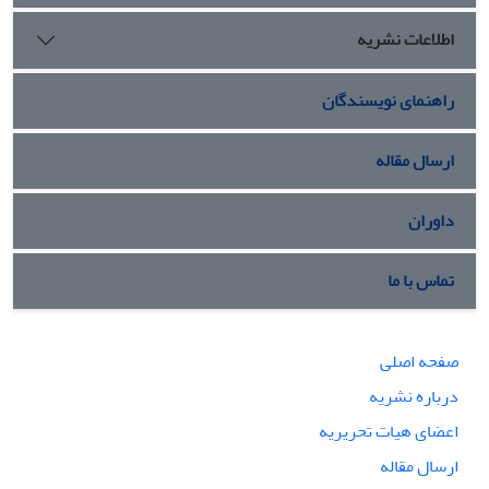
دموکراتیک می داند. این پژوهش عنصر آزادی بعنوان یکی از پایه
اطلاعات نشریه
های حاکمیت سیاسی را در آثار این اندیشمندان با ادبیاتی متفاوت
ولی نگاهی نسبتاّّ مشترک
راهنمای نویسندگان
ارسال مقاله
داوران
تماس با ما
صفحه اصلی
درباره نشریه
اعضای هیات تحریریه
ارسال مقاله