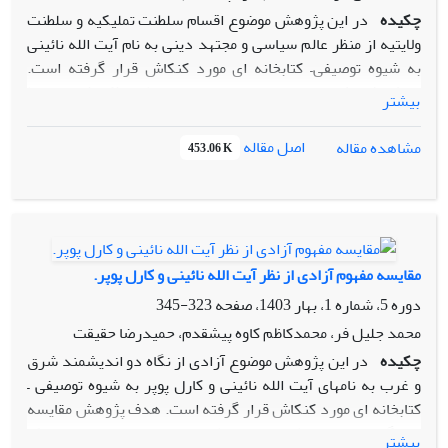
چکیده
در این پژوهش موضوع اقسام سلطنت تملیکیه و سلطنت
ولایتیه از منظر عالم سیاسی و مجتهد دینی به نام آیت الله نائینی
به شیوه توصیفی– کتابخانه ای مورد کنکاش قرار گرفته است.
هدف پژوهش بررسی و مقایسه دو نوع سلطنت ذکر شده توسط
بیشتر
علامه نائینی اندیشمند و صاحب نظر مسائل سیاسی و اجتماعی و
تبیین آرا وی در دورانی از ستیز سیاسی میان موافقان و مخالفان
اصل مقاله
مشاهده مقاله
453.06 K
حکومت مشروطه ایرانی در چالش با حاکمیت استبداد بوده است.
بر اساس نظر نائینی پایداری نظام جهان و زندگی بشر وابسته به
حکومت و سیاست است. وی در باب حکومت به ویژگیهای دو نوع
سلطنت تملیکیه و سلطنت ولایتیه پرداخته بطوریکه اسارت و
بندگی را در سلطنت تملیکیه مورد نکوهش و مشارکت و آزادی
مقایسه مفهوم آزادی از نظر آیت الله نائینی و کارل پوپر.
مردم را در سلطنت ولایتیه مورد ستایش قرار می دهد. نائینی
دوره 5، شماره 1، بهار 1403، صفحه
323-345
اساس سلطنت تملیکیه را اسارت و تبعیض و پایه این قسم از
سلطنت را مالکیت مطلق سلطان می داند. مملکت مطیع و تسلیم
محمد جلیل فر، محمدکاظم کاوه پیشقدم، حمیدرضا حقیقت
محض سلطنت و ملت تحت ارادات سلطان است، همه قدرت
چکیده
در این پژوهش موضوع آزادی از نگاه دو اندیشمند شرق
اختصاص به شخص سلطان داشته و تمام مسائل اجرایی مملکت به
و غرب به نامهای آیت الله نائینی و کارل پوپر به شیوه توصیفی –
اراده سلطان مبتنی است. نائینی اساس سلطنت ولایتیه را آزادی و
کتابخانه ای مورد کنکاش قرار گرفته است. هدف پژوهش مقایسه
مساوات دانسته بطوریکه در این قسم از سلطنت، ولایت بر مصالح
دو نگاه متعالی توسط دو صاحب نظر مسائل سیاسی به اصل مبارک
بیشتر