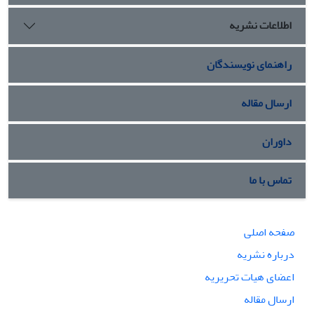
دهه اخیر، ژئوپولتیک ناامن ایران و کمپین فشار حداکثری، زمینه
اطلاعات نشریه
را برای ظهور این ناآرامی‌ها فراهم ساخت.
راهنمای نویسندگان
ارسال مقاله
داوران
تماس با ما
صفحه اصلی
درباره نشریه
اعضای هیات تحریریه
ارسال مقاله