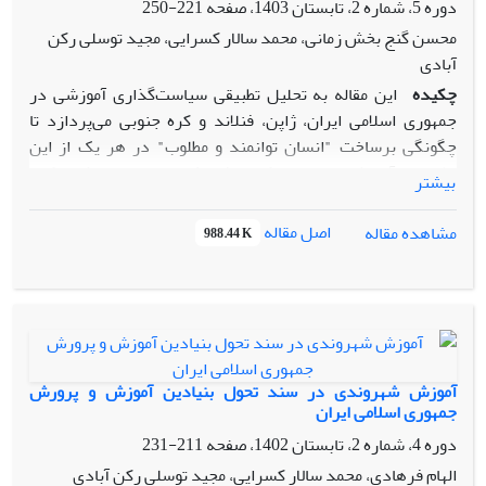
دوره 5، شماره 2، تابستان 1403، صفحه
221-250
محسن گنج بخش زمانی، محمد سالار کسرایی، مجید توسلی رکن
آبادی
چکیده
این مقاله به تحلیل تطبیقی سیاست‌گذاری آموزشی در
جمهوری اسلامی ایران، ژاپن، فنلاند و کره جنوبی می‌پردازد تا
چگونگی برساخت "انسان توانمند و مطلوب" در هر یک از این
نظام‌های آموزشی را تبیین کند. پژوهش حاضر با اتخاذ رویکرد
بیشتر
تطبیقی، کیفی و تحلیل بولی، مؤلفه‌ها و پیش‌شرط‌های کلیدی مؤثر
بر توسعه سرمایه انسانی را شناسایی می‌کند. یافته‌های کلیدی
اصل مقاله
مشاهده مقاله
988.44 K
نشان می‌دهد که نظام‌های آموزشی موفق (ژاپن، فنلاند و کره
جنوبی)، با تمرکز بر عواملی چون آموزش مهارت‌های زندگی،
همسویی با نیازهای بازار کار، کیفیت بالای نظام تربیت معلم و
ارزیابی کارآمد آموزشی، به پرورش انسان‌هایی خلاق،
مسئولیت‌پذیر و سازگار با چالش‌های جهانی نائل شده‌اند. در
مقابل، تحلیل نشان می‌دهد که نظام آموزشی ایران با چالش‌های
آموزش شهروندی در سند تحول بنیادین آموزش و پرورش
بنیادینی نظیر تمرکزگرایی شدید، فقدان ارتباط مؤثر با بازار کار،
جمهوری اسلامی ایران
ضعف در تربیت معلم، نبود نظام ارزیابی کیفیت و غلبه رویکرد
دوره 4، شماره 2، تابستان 1402، صفحه
211-231
ایدئولوژیک مواجه است که مانع تحقق الگوی انسان توانمند و
الهام فرهادی، محمد سالار کسرایی، مجید توسلی رکن آبادی
توسعه سرمایه انسانی مؤثر شده است. این مقاله با ارائه