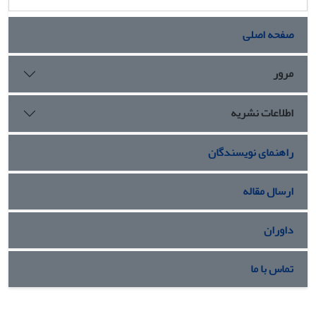
فضای مجازی مثبت، قوی و معنادار می باشد. در بین متغیرهای
جمعیتی رابطه جنسیت، تأهل و رشته تحصیلی با مشارکت سیاسی
صفحه اصلی
معنادار، مثبت و قوی است. تبیین مشارکت سیاسی در حالت کلی،
بر حسب مجموع متغیر های مستقل، بیانگر آن است که
مرور
دینداری(234/0)، مراودت با دوستان در فضای مجازی(226/0)،
هویت ملی(125/0) و تأهل(099/0) به ترتیب قوی ترین پیش بینی
اطلاعات نشریه
کننده های مشارکت سیاسی هستند و قادرند 48 درصد از
تغییرات واریانس مشارکت سیاسی دانشجویان را تبیین نمایند
راهنمای نویسندگان
ارسال مقاله
داوران
تماس با ما