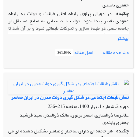
جعفری پابندی
چکیده
در دوران پهلوی رابطه افقی طبقات و دولت به رابطه
عمودی تغییر پیدا نمود. دولت با دستیابی به منابع مستقل از
جامعه سعی در طبقه سازی و تحرکات طبقاتی نمود و بر آن شد تا
برای خود پایگاه اجتماعی قدرتمندی به وجود آورد. مقاله پیش رو
بیشتر
توصیفی تحلیلی است و با استفاده از روش کتابخانه‌ای به بررسی
موضوع مورد اشاره پرداخته است. دولت محمد رضا شاه سعی در
اصل مقاله
مشاهده مقاله
361.09 K
کنار زدن طبقات بانفوذ و تاریخی با تأکید بر برنامه های توسعه
نمود. این سیاستها در کنار اینکه برای برخی از طبقات فرصت و
موقعیت های سیاسی و اقتصادی تازه ای به وجود آورد فرصت و
موقعیت طبقات سنتی ایران را محدود نمود. شاه با اصلاحات ارضی؛
و کنار زدن اشراف و خوانین و به حاشیه راندن عنصر دین و
کنارگذاشتن روحانیت و توسعه صنعتی به منظور کنار گذاشتن بازار
نقش طبقات اجتماعی در شکل گیری دولت مدرن در ایران معاصر
سنتی از تحولات سیاسی – اجتماعی در جامعه ایران نمود و بر ان
دوره 2، شماره 1، بهار 1400، صفحه
215-236
شد در میان دهقانان، روشنفکران و طبقه سرمایه داری صنعتی
غلامرضا ذوالفقاری، اصغر پرتوی، مالک ذوالقدر، سید فرشید
پایگاه قدرتمندی ایجاد کند. ولی به دلیل سیاست های متعارض
جعفری پابندی
توسعه نتوانست در این امر موفق عمل نماید و به مرور زمان با
چکیده
هر جامعه ای دارای ساختار و عناصر تشکیل دهنده ای می
جابه جایی طبقات؛ خواسته های جدید تر به وجود آمد که با مبانی