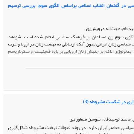
ا داشته است. واکاوی پیوند مشروعیت سیاسی و عدالت اجتماعی به
سی در گفتمان انقلاب اسلامی براساس الگوی سوم: بررسی ترسیم
انقلاب، هدف اساسی پژوهش حاضر است.
یدفام، حجت‌اله درویش‌پور
لگوی سوم زن مسلمان بر فرهنگ سیاسی انجام شده است. شواهد
سیاسی زنان ایرانی بدون آنکه ارتباطی به نهضت زنان در اروپا و غرب
یدئولوژی حاکم بر جنبش زنان اروپایی بر پایه فمینیسم و سکولاریسم
نهضت مشروطه و همچنین انقلاب اسلامی شرکت می‏کردند، پایه و اساسی
 سیاسی را به همان روالی آشکار می‌کند که فرهنگ به طور کلی
شن می‌گرداند. روش این پژوهش تحلیل گفتمان با رجوع به بیانات
ده است. با توجه به مولفه­های فرهنگ سیاسی در ایران هم چون فرهنگ
در تاریخ شده است، اما به دلیل تاثیر پذیری زنان ایرانی از هویت
رکت سیاسی زنان افزایش داشته است.
اری در شکست مشروطه (3)
، محمد توحیدفام، سوسن صفاوردی
 سیاسی معاصر ایران دارد. در روند تحولات نهضت مشروطه شکل‌گیری