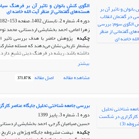
بهره‌گیری مطلوب از این منبع مشروعیت‌بخش ر
الگوی کنش بانوان و تاثیر آن بر فرهنگ سیا
هسته‌های گفتمانی از منظر آیت الله خامنه ای
مثابه یک امر تاریخی، از دوران پیش تا پس از 
دوره 4، شماره 2، تابستان 1402، صفحه
153-182
زهرا امامی، احمد بخشایشی اردستانی، محمد توح
چکیده
پژوهش حاضر با هدف بررسی تاثیر ا
بی‏شمار تاریخی نشان می‌دهند که مسئله مشارکت 
داشته باشد، ریشه در فرهنگ دینی تشیع دارد. ا
استوار بود اما این اصول در بین زنانی که در 
بیشتر
نداشت. فرهنگ سیاسی ساختارها و معنی عرصه
همبستگی یکپارچگی زندگی فرهنگ سیاسی را رو
اصل مقاله
مشاهده مقاله
371.87 K
آیت الله خامنه‌ای براساس آرا لاکلا و موف بو
آمریت/ تابعیت، سبب کاهش مشارکت سیاسی زنان 
اسلامی و ایرانی، در مقاطعی خاص از زمان، مشا
بررسی جامعه شناختی تحلیل جایگاه عناصر کارگز
دوره 1، شماره 3، پاییز 1399
حسین صیامیان گرجی، احمد بخشایشی اردستانی
چکیده
نهضت مشروطه جایگاه ویژه‌ای درتاریخ