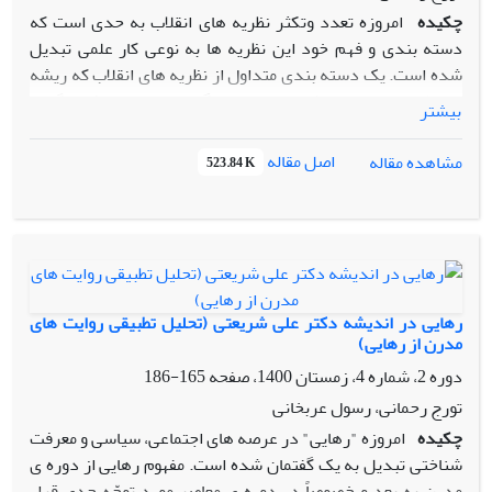
چکیده
امروزه تعدد وتکثر نظریه های انقلاب به حدی است که
دسته بندی و فهم خود این نظریه ها به نوعی کار علمی تبدیل
شده است. یک دسته بندی متداول از نظریه های انقلاب که ریشه
در نظریه های جامعه شناختی دارد دوگانه‌ی ساختاری-فرهنگی یا
بیشتر
ساختار-کارگزار است. در این دسته بندی نظریه های انقلاب یا با
رویکرد ساختاری به تبیین انقلاب می پردازند یا با رویکرد
اصل مقاله
مشاهده مقاله
523.84 K
فرهنگی و کارگزاری. حول این دوگانه و اعتبار آن مباحث گسترده
ای صورت گرفته است. این متن بررسی فرهنگی و ساختاری از
انقلاب را در ارتباط تنگاتنگ با دو گزاره انقلاب ها فرا می رسند و
انقلاب ها ساخته می شوند قرار داده و از رهگذر برقراری این
ارتباط به تعیین جایگاه هر یک از دو رویکرد فرهنگی و ساختاری و
سپس بازتعریف موقعیت دو گزاره مذکور می پردازد. به عبارتی از
رهایی در اندیشه دکتر علی شریعتی (تحلیل تطبیقی روایت های
برقراری عامدانه چنین ارتباطی به عنوان یک روش سود می جوید
مدرن از رهایی)
تا به درک روشن تری از آن دست یابد.
دوره 2، شماره 4، زمستان 1400، صفحه
165-186
تورج رحمانی، رسول عربخانی
چکیده
امروزه "رهایی" در عرصه های اجتماعی، سیاسی و معرفت
شناختی تبدیل به یک گفتمان شده است. مفهوم رهایی از دوره ی
مدرن به بعد و خصوصاً در دوره ی معاصر مورد توجّه جدی قرار