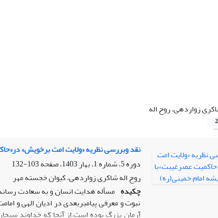
کری زواردهی، روح اله
2
نقد وبررسی نظریه «ولایت امت برخویش» در«حاکم
دوره 5، شماره 1، بهار 1403، صفحه
103-132
روح اله شاکری زواردهی، کیوان خجسته مهر
چکیده
مسأله هدایت انسان و به سعادت رساندن
نبوت و معرفی پیامبربعدی در ادیان الهی و امام
آرمان بزرگ بوده است.از آنجا که خداوند سبحا