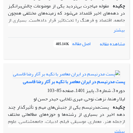
چکیده
مقوله مهاجرت بی‌تردید یکی از موضوعات چالش‌برانگیز
در دهه‌های اخیر قلمداد می‌شود که زمینه‌های مختلفی همچون
جامعه، اقتصاد و فرهنگ را تحت‌تاثیر قرار داده‌است. بسیاری از
نویسندگان معاصر بنا به جایگاه و اهمیت پدیده مهاجرت، این
بیشتر
موضوع را دستمایه آثار خود قرارداده‌اند و با آثار خود رویکرد
ادبی خاصی را در خارج از مرزهای سرزمین مادری پدید آورده‌اند.
اصل مقاله
مشاهده مقاله
405.14 K
در میان رمان‌نویسان معاصر، رضا قاسمی را باید در شمار کسانی
دانست که عمیقاً به موضوع مهاجرت پرداخته است. از یافته‌های
این پژوهش که به روش توصیفی _ تحلیلی گردآمده برمی‌آید که
نویسنده توانسته به‌خوبی وضعیت مهاجران ایرانی تبعیدشده از
وطن را بازتاب دهد و روایتگر زندگی بشر امروز با دردها و
پست مدرنیسم در ایران معاصر با تکیه بر آثار رضا قاسمی
رنج‌های پیوسته‌‌اش باشد. آثار قاسمی در عین داشتن ویژگی‌های
دوره 3، شماره 3، پاییز 1401، صفحه
85-103
ادبیات پسامدرنیستی، جهانی را ترسیم‌می‌کند که در آن بسیاری از
ارکان زاییده باورها، عقاید، تضادها و حتی خرافات ذهن یک ایرانی
لیلا رهنما، نزهت نوحی، مهری تلخابی، حیدر حسن لو
در غربت است. عواملی همچون پریشانی ذهن راوی و ترس دائمی
چکیده
پست‌مدرنیسم یکی از جنبش‌های مهم و تأثیرگذار چند
ناشی از دوری از وطن، بحران هویت و تناقض فرهنگی در هر سه
دهه‌ اخیر در بسیاری از رشته‌ها و حوزه‌های مطالعاتی مختلف
رمان نویسنده دیده‌می‌شود.
ازجمله هنر، معماری، موسیقی، فیلم، ادبیات، جامعه‌شناسی، علوم
ارتباطات، مُد و فناوری است. پس از انقلاب اسلامی نیز به‌واسطه
بیشتر