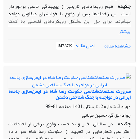
چکیده
فهم رویدادهای تاریخی از پیچیدگی خاصی برخوردار
است. این رُخدادها پس از وقوع با خوانشهای متفاوتی مواجه
میشوند. برای حل این مشکل رویکردهای فلسفی به کمک
علاقمندان تاریخ آمده است. در میان رویدادهای متکثر جامعه
بیشتر
معاصر ایران، واقعه ششم بهمن سال 1360 شهر آمل را باید یکی از
رویدادهای مهم تاریخ انقلاب به شمار آورد که از قضا دقیقاً در
اصل مقاله
مشاهده مقاله
547.37 K
سطح «چیستی» با توصیفهای مختلفی روایت شده است. در این
پژوهش تلاش شده تا با استفاده از آموزه های هرمنوتیک به
بررسی چیستی این رویداد پرداخته شود. بر اساس یافته های این
پژوهش روایت حماسه-گونه این حرکت به دلایل مختلف از اعتبار
بیشتری برخوردار است. بر اساس یافته های پژوهش از متن
رخداد که طبیعتاً دستخوش روایتهای متکثر رسمی و غیررسمی
ضرورت مختصات‌شناسی حکومت رضا شاه در ایمن‌سازی جامعه
شده، موضوعاتی چون «جایگاه نامساعد حرکتهای چپ در میان مردم
ایرانی در مواجهه با جنگ شناختی دشمن
مازندران و آمل در آن بازه زمانی»، «درگیری فراگیر کشور در جنگ
دوره 3، شماره 2، تابستان 1401، صفحه
81-99
تحمیلی»، «جایگاه مطلوب امام به عنوان رهبر جمهوری اسلامی در
جواد حق گو، حسین مولائی
میان مردم استان مازندران و شهر آمل»، در زمینه رُخداد یاد شده
چکیده
در سالهای اخیر و به حسب وقوع برخی از اجتماعات
امکان صحت روایت حِماسه گونه از این رویداد را تقویت میکند.
اعتراضی شعارهایی در تمجید از حکومت رضا شاه سر داده
می‌شود. شعارهایی که بیش از هر چیز بر عدم آگاهی دقیق جامعه