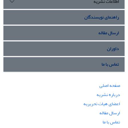
اطلاعات نشریه
ذیل سه شاخصه «همیشگی بودن جنگ و منازعه در سپهر زیست
اجتماعی»، «تقدیس ارتش و قوای نظامی» و «ایجاد یک جامعه
میلیتاریستی» مورد بررسی قرار گیرد.
راهنمای نویسندگان
ارسال مقاله
داوران
تماس با ما
صفحه اصلی
درباره نشریه
اعضای هیات تحریریه
ارسال مقاله
تماس با ما