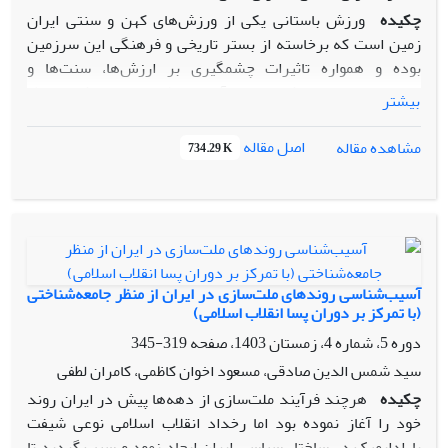
چکیده
ورزش باستانی یکی از ورزش‌های کهن و سنتی ایران
زمین است که برخاسته از بستر تاریخی و فرهنگی این سرزمین
بوده و همواره تاثیرات چشمگیری بر ارزش‌ها، سنت‌ها و
هنجارهای جامعه داشته است. آنچه از ظاهر این ورزش به نظر
بیشتر
می‌رسد، ساختن و تقویت جسم و محافظت از آن است؛ اما با بررسی
جزییات موجود در متن این ورزش و تامل در آداب و ویژگی‌های آن،
اصل مقاله
مشاهده مقاله
734.29 K
وجوه نهفته دیگری نمایان می‌گردد که آن را به منبعی ارزشمند در
تولید و توزیع سرمایه اجتماعی تبدیل می‌سازد. در این راستا،
سوال اصلی مقاله این است که ورزش باستانی با خصایص خود، چه
تاثیری بر سرمایه اجتماعی و فرهنگ جامعه ایران ایجاد می‌کند؟
پژوهش حاضر با بررسی آداب و آئین‌ها و جزئیات بخش‌های مختلف
این ورزش و چگونگی شکل‌گیری و نحوه اجرای آن‌ها، به این نتیجه
آسیب‌شناسی روندهای ملت‌سازی در ایران از منظر جامعه‌شناختی
دست می‌یابد که ورزش باستانی در کنار تقویت بنیه جسمانی و
(با تمرکز بر دوران پسا انقلاب اسلامی)
قدرت بدنی، به دنبال تعلیم و آموزش خوی پهلوانی و ترویج و
دوره 5، شماره 4، زمستان 1403، صفحه
319-345
نهادینه کردن منش و رفتار انسانی و اخلاق دینی در متن جامعه
سید شمس الدین صادقی، مسعود اخوان کاظمی، کامران لطفی
است و از این طریق می‌تواند تاثیر بسزایی در فرهنگ جامعه و
چکیده
هرچند فرآیند ملت‌سازی از دهه‌ها پیش در ایران روند
افزایش سرمایه اجتماعی آن داشته باشد و با در بر داشتن
خود را آغاز نموده بود اما رخداد انقلاب اسلامی نوعی شیفت
مولفه‌هایی همچون جوانمردی، افتادگی، ملی‌گرایی، روح حماسی و
پارادایمیک در ساختار سیاسی ایران ایجاد نمود و سبب گردید تا