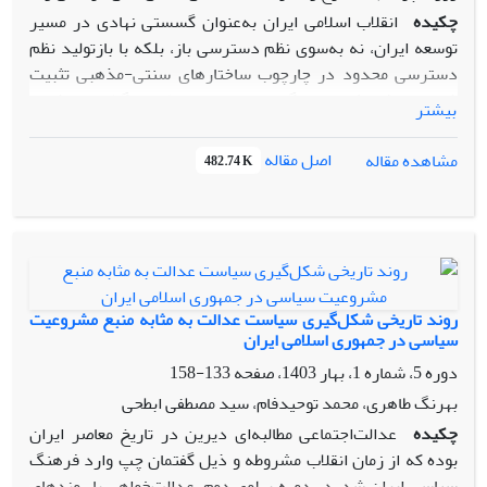
چکیده
انقلاب اسلامی ایران به‌عنوان گسستی نهادی در مسیر
توسعه ایران، نه به‌سوی نظم دسترسی باز، بلکه با بازتولید نظم
دسترسی محدود در چارچوب ساختارهای سنتی-مذهبی تثبیت
شد. این پژوهش با بهره‌گیری از چارچوب نظری داگلاس نورث، به
بیشتر
تحلیل نقش چهار بازیگر کلیدی پس از انقلاب -روحانیت و نهادهای
انقلابی، جبهه ملی و نهضت آزادی، جریان چپ، و تکنوکرات‌های
اصل مقاله
مشاهده مقاله
482.74 K
بازمانده از رژیم پهلوی- در تداوم توسعه‌نیافتگی ایران می‌پردازد.
یافته‌ها نشان می‌دهند که روحانیت، به‌واسطه بهره‌مندی از
سرمایه اجتماعی گسترده و شبکه‌های نهادی غیررسمی قدرتمند،
توانست نهادهای رسمی جدید را تثبیت کرده و منابع قدرت را در
قالب نظم دسترسی محدود به انحصار خود درآورد. در مقابل،
سایر بازیگران به دلیل فقدان شبکه‌های نهادی ریشه‌دار،
روند تاریخی شکل‌گیری سیاست عدالت به مثابه منبع مشروعیت
محدودیت در مشروعیت اجتماعی، و ناتوانی در ایجاد یا تقویت
سیاسی در جمهوری اسلامی ایران
نهادهای کارآمد، از صحنه قدرت حذف شدند. تداوم وابستگی به
دوره 5، شماره 1، بهار 1403، صفحه
133-158
نهادهای سنتی-مذهبی، هزینه‌های بالای مبادله، و محدودیت در
بهرنگ طاهری، محمد توحیدفام، سید مصطفی ابطحی
رقابت نهادی، از موانع اصلی شکل‌گیری نظم دسترسی باز و
چکیده
عدالت‌اجتماعی مطالبه‌ای دیرین در تاریخ معاصر ایران
دستیابی به توسعه پایدار در ایران بوده است.
بوده که از زمان انقلاب مشروطه و ذیل گفتمان چپ وارد فرهنگ
سیاسی ایران شد. در دوره پهلوی دوم، عدالت‌خواهی با روندهای