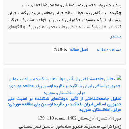
پرویز دلیرپور، محسن نصراصفهانی، محمدرضا احمدی بنی
چکیده
با نگاهی به تحولات نظم جهانی معاصر می‌توان گفت جهان
بیش از آن‌که به‌سوی حکمرانی مبتنی بر قواعد مشترک حرکت
کند، در حال بازگشت به منطق رقابت قدرت‌های بزرگ و الگوهای
شبه‌امپراتوری است. در چنین بستری، پرسش بنیادین نوشتار
بیشتر
حاضر آنست که شباهت‌ها و تفاوت‌های میان حکمرانی فراملی و
نگاه امام علی(ع) به روابط بین‌الملل چیست و آیا می‌توان این دو
اصل مقاله
مشاهده مقاله
739.84 K
رویکرد را در کنار یکدیگر تحلیل و بازخوانی کرد؟ هدف پژوهش،
بررسی ظرفیت‌های اخلاقی و هنجاری اندیشه امام علی(ع) برای
تکمیل یا نقد الگوی حکمرانی فراملی در مواجهه با بحران‌های
جهانی است. فرض پژوهش آنست که هر دو رویکرد به‌دنبال
کاهش منازعه و تقویت همکاری میان جوامع‌اند، اما در مبانی
مشروعیت، فلسفه وجودی و شیوه‌های عملی تفاوت دارند؛
حکمرانی فراملی متکی بر نهادها و توافقات مدرن و سکولار است،
تحلیل جامعه‌شناختی از تأثیر دولت‌های شکننده بر امنیت ملی
در حالی که اندیشه علوی بر عدالت، کرامت انسانی و اخلاق سیاسی
جمهوری اسلامی ایران با تاکید بر نظریه لوسین پای مطالعه موردی:
عراق، افغانستان، سوریه
مبتنی است. روش پژوهش مبتنی بر تحلیل توصیفی ـ تحلیلی و
تطبیقی است که با بهره‌گیری از منابع کتابخانه‌ای، متون نظری روابط
دوره 4، شماره 4، زمستان 1402، صفحه
119-139
بین‌الملل و آثار و آموزه‌های امام علی(ع)، به مقایسه و تبیین
زهرا کرانی، محمدرضا قنبری سلحشور، محسن نصراصفهانی