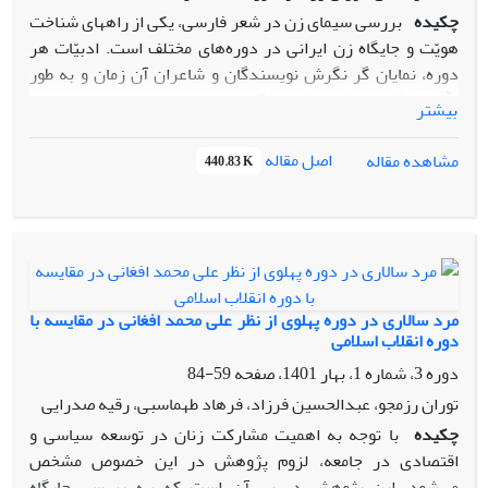
چکیده
بررسی سیمای زن در شعر فارسی، یکی از راههای شناخت
هویّت و جایگاه زن ایرانی در دوره‌های مختلف است. ادبیّات هر
دوره، نمایان گر نگرش نویسندگان و شاعران آن زمان و به طور
کلّی بیانگر اندیشه حاکم بر آن دوران است؛ بنابراین به جاست
بیشتر
برای شناخت سیمای زن در هر دوره، اشعار شعرای آن دوره را
مورد بررسی قرار دهیم تا به این واقعیّت مهم دست یابیم. از
اصل مقاله
مشاهده مقاله
440.83 K
همان آغاز مشروطیت، وضعیت زن ایرانی مورد توجه و اعتراض
روشنفکران ایرانی از جمله ملک الشعرای بهار بوده است. او به
مسأله زن و موضوعاتی از قبیل:عشق، ازدواج، حجاب و فعالیت های
فرهنگی و اجتماعی زنان می پردازد و در آگاهی زنان و حمایت از
حقوق و آزادی آنان اشعاری می سراید. بهار با نگرشی متأثر از
فرهنگ سنتی، نسبت به موضوع زن و عشق نگاه مثبتی ندارد ،
مرد سالاری در دوره پهلوی از نظر علی محمد افغانی در مقایسه با
ولی زن را در جایگاه مادر می ستاید و برای او مقامی شایسته و
دوره انقلاب اسلامی
درخور قائل است. زن در دوره انقلاب اسلامی در اجتماع، حضوری
دوره 3، شماره 1، بهار 1401، صفحه
59-84
فعال دارد و علاوه بر شرکت در مبارزات علیه طاغوت پس از آن هم
توران رزمجو، عبدالحسین فرزاد، فرهاد طهماسبی، رقیه صدرایی
در مسائل سیاسی و اجتماعی تأثیر گذار بوده است. او از لحاظ برخی
چکیده
با توجه به اهمیت مشارکت زنان در توسعه سیاسی و
شاخص های کیفی و معنوی، وضعیتش تا حدودی بهبود می یابد. در
اقتصادی در جامعه، لزوم پژوهش در این خصوص مشخص
این مقاله سعی شده است به روش توصیفی – تحلیلی، سیمای زن در
می‌شود. این پژوهش در پی آن است که بـه بررسی جایگاه