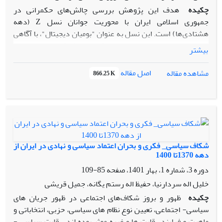
چکیده
هدف این پژوهش بررسی چالش‌های حکمرانی در
جمهوری اسلامی ایران با محوریت جوانان نسل Z (دهه
هشتادی‌ها) است. این نسل به عنوان "بومیان دیجیتال"، با آگاهی
سیاسی و اجتماعی بالا و تمایل به حکمرانی مشارکتی، دغدغه‌هایی
بیشتر
نظیر عدالت اجتماعی، حقوق بشر، حقوق زنان و آزادی‌های فردی
دارند که حکمرانی کلاسیک یک‌سویه را به چالش و ضرورت
اصل مقاله
مشاهده مقاله
866.25 K
حکمرانی خوب مبتنی بر تعامل را مطرح می‌کنند. این پژوهش با
رویکرد تحلیل محتوای کیفی، مطالبات جوانان ۱۵ تا ۲۴ ساله (دختر
و پسر) در بازه زمانی شهریور ۱۴۰۱ تا شهریور ۱۴۰۲ را از طریق
مشاهده ویدئوها، متون و عکس‌های منتشر شده در فضای مجازی
(اینستاگرام، توییتر و...) و همچنین دیدگاه‌ها و مصاحبه‌های
پژوهشگران و کارشناسان بررسی کرده است. صدها محتوای
شکاف سیاسی_ فکری و بحران اعتماد سیاسی و نهادی در ایران از
منتشر شده در فضای مجازی و رسانه‌ها بررسی، طبقه‌بندی و به
دهه 1370تا 1400
مقوله‌های کلی و زیرمقوله‌ها دسته‌بندی شدند.بر اساس فراوانی
دوره 3، شماره 1، بهار 1401، صفحه
85-109
مقوله‌ها، به نتیجه‌گیری کمی در خصوص علل اصلی اعتراضات نیز
خلیل اله سردارنیا، حفیظ اله رستم یگانه، جمیل قریشی
رسیدیم.یافته‌ها شامل چهار محور اصلی است: باورها و ارزش‌های
چکیده
ظهور و بروز شکاف‌های اجتماعی در ظهور جریان های
نسل Z، انتظارات از حاکمیت، چالش‌های نظام و پیشنهادات نسل Z
سیاسی- اجتماعی، تعیین نوع نظام های سیاسی، حزبی، انتخاباتی و
برای حکمرانی. نسل Z خواهان آزادی بیان، تضمین حقوق اساسی،
ماهیت و فرایند رقابت ها و غیره موثر بوده اند. رقابت سیاسی -