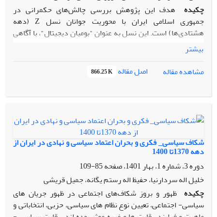
چکیده
هدف این پژوهش بررسی چالش‌های حکمرانی در
جمهوری اسلامی ایران با محوریت جوانان نسل Z (دهه
هشتادی‌ها) است. این نسل به عنوان "بومیان دیجیتال"، با آگاهی
سیاسی و اجتماعی بالا و تمایل به حکمرانی مشارکتی، دغدغه‌هایی
بیشتر
نظیر عدالت اجتماعی، حقوق بشر، حقوق زنان و آزادی‌های فردی
دارند که حکمرانی کلاسیک یک‌سویه را به چالش و ضرورت
اصل مقاله
مشاهده مقاله
866.25 K
حکمرانی خوب مبتنی بر تعامل را مطرح می‌کنند. این پژوهش با
رویکرد تحلیل محتوای کیفی، مطالبات جوانان ۱۵ تا ۲۴ ساله (دختر
و پسر) در بازه زمانی شهریور ۱۴۰۱ تا شهریور ۱۴۰۲ را از طریق
مشاهده ویدئوها، متون و عکس‌های منتشر شده در فضای مجازی
(اینستاگرام، توییتر و...) و همچنین دیدگاه‌ها و مصاحبه‌های
پژوهشگران و کارشناسان بررسی کرده است. صدها محتوای
شکاف سیاسی_ فکری و بحران اعتماد سیاسی و نهادی در ایران از
منتشر شده در فضای مجازی و رسانه‌ها بررسی، طبقه‌بندی و به
دهه 1370تا 1400
مقوله‌های کلی و زیرمقوله‌ها دسته‌بندی شدند.بر اساس فراوانی
دوره 3، شماره 1، بهار 1401، صفحه
85-109
مقوله‌ها، به نتیجه‌گیری کمی در خصوص علل اصلی اعتراضات نیز
خلیل اله سردارنیا، حفیظ اله رستم یگانه، جمیل قریشی
رسیدیم.یافته‌ها شامل چهار محور اصلی است: باورها و ارزش‌های
چکیده
ظهور و بروز شکاف‌های اجتماعی در ظهور جریان های
نسل Z، انتظارات از حاکمیت، چالش‌های نظام و پیشنهادات نسل Z
سیاسی- اجتماعی، تعیین نوع نظام های سیاسی، حزبی، انتخاباتی و
برای حکمرانی. نسل Z خواهان آزادی بیان، تضمین حقوق اساسی،
ماهیت و فرایند رقابت ها و غیره موثر بوده اند. رقابت سیاسی -