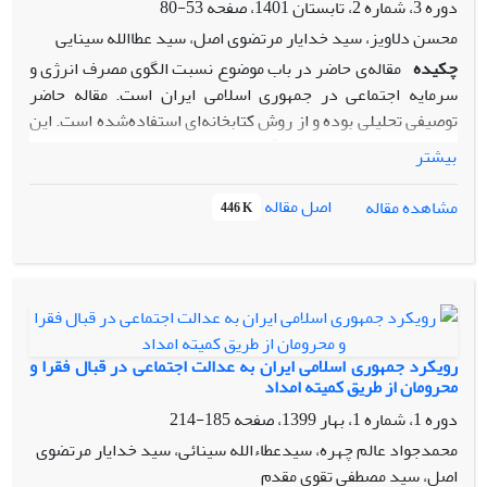
دوره 3، شماره 2، تابستان 1401، صفحه
53-80
محسن دلاویز، سید خدایار مرتضوی اصل، سید عطاالله سینایی
چکیده
مقاله‌ی حاضر در باب موضوع نسبت الگوی مصرف انرژی و
سرمایه اجتماعی در جمهوری اسلامی ایران است. مقاله حاضر
توصیفی تحلیلی بوده و از روش کتابخانه‌ای استفاده‌شده است. این
روند رو به تزاید و افسارگسیخته‌ مصرف انرژی در کشورمان،
بیشتر
نشان دهنده‌ی عقیم ماندن سیاست‌های بهینه سازی الگوی
مصرف بوده است؛ روند مصرف انرژی در کشور، ماهیت اجتماعی و
اصل مقاله
مشاهده مقاله
446 K
فرهنگی دارد. مقاله حاضر بر پایه‌ی مفهوم سرمایه اجتماعی به
بررسی بررسی تغییرات فرهنگی و اجتماعی مصرف انرژی و
راهکارهای بهینه‌سازی آن برای کاربست در فرایندهای آتی
سیاست‌گذاری انرژی آینده در جمهوری اسلامی ایران پرداخته
است. با توجه به آمارهای رسمی منتشر شده سرمایه اجتماعی در
جمهوری اسلامی ایران در قالب اعتماد افقی بالاست. لذا از طریق
رویکرد جمهوری اسلامی ایران به عدالت اجتماعی در قبال فقرا و
نشان دادن بحران در این حوزه و هم‌ردیف کردن آن با فجایع
محرومان از طریق کمیته امداد
طبیعی تبلیغات گسترده‌ای از طریق تشکل های مردم نهاد به وجود
دوره 1، شماره 1، بهار 1399، صفحه
185-214
آورد و مردم را نسبت به عواقب آن در سطح ملی آگاه کرد. بدین
محمدجواد عالم چهره، سیدعطاءالله سینائی، سید خدایار مرتضوی
ترتیب می‌‌توان انتظار داشت که در این مرحله مردم نسبت به
اصل، سید مصطفی تقوی مقدم
کاهش مصرف انرژی و سوخت های فسیلی آگاه شده و از این طریق