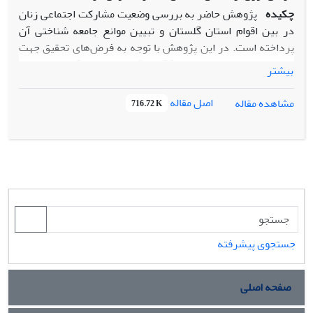
چکیده
پژوهش حاضر به بررسی وضعیت مشارکت اجتماعی زنان
در بین اقوام استان گلستان و تبیین موانع جامعه شناختی آن
پرداخته است. در این پژوهش با توجه به فرض‌های تحقیق جهت
تجزیه و تحلیل از نرم افزار Spss-26 در دو سطح آمار توصیفی و
بیشتر
استنباطی استفاده شده است. بر اساس نتایج تحقیق، میزان
شاخص اجتماعی 57.98 درصد، فرهنگی 60.97 درصد، ساختاری
اصل مقاله
مشاهده مقاله
716.72 K
54.92 درصد، شخصیتی 53.51 درصد و میزان مشارکت اجتماعی
نیز 26.39 درصد است. بنابراین مشخص است که میزان بعد
فرهنگی بیش از سایر ابعاد است.
نتایج نشان داد چهار متغیر مستقل اصلی، به میزان 39 درصد با
متغیر وابسته یعنی مشارکت اجتماعی رابطه دارند. از سوی دیگر
توانسته‌اند 14 درصد تغییرات آن را پیش‌بینی کنند. همچنین
مدل رگرسیونی نیز برازندگی لازم را دارا می‌باشد. اما مقادیر تأثیر
جستجوی پیشرفته
نشان می‌دهد دو متغیر موانع فرهنگی به میزان 0.23 و موانع
شخصیتی به میزان 0.21 بر مشارکت اجتماعی تأثیر گذار است. پس
از چهار فرضیه دو مورد تأیید و دو مورد رد می‌شود. همچنین دو
صفحه اصلی
بعد موانع فرهنگی، به میزان 35 درصد با متغیر وابسته یعنی