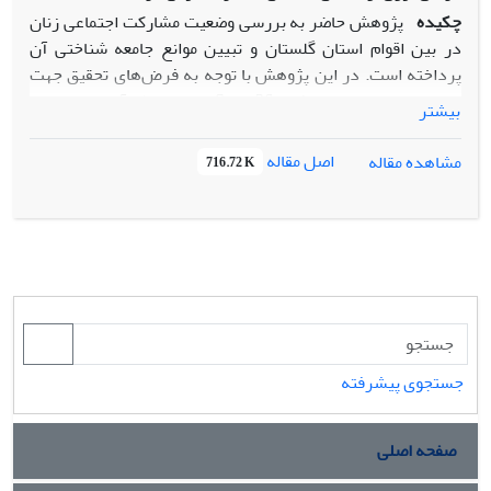
چکیده
پژوهش حاضر به بررسی وضعیت مشارکت اجتماعی زنان
در بین اقوام استان گلستان و تبیین موانع جامعه شناختی آن
پرداخته است. در این پژوهش با توجه به فرض‌های تحقیق جهت
تجزیه و تحلیل از نرم افزار Spss-26 در دو سطح آمار توصیفی و
بیشتر
استنباطی استفاده شده است. بر اساس نتایج تحقیق، میزان
شاخص اجتماعی 57.98 درصد، فرهنگی 60.97 درصد، ساختاری
اصل مقاله
مشاهده مقاله
716.72 K
54.92 درصد، شخصیتی 53.51 درصد و میزان مشارکت اجتماعی
نیز 26.39 درصد است. بنابراین مشخص است که میزان بعد
فرهنگی بیش از سایر ابعاد است.
نتایج نشان داد چهار متغیر مستقل اصلی، به میزان 39 درصد با
متغیر وابسته یعنی مشارکت اجتماعی رابطه دارند. از سوی دیگر
توانسته‌اند 14 درصد تغییرات آن را پیش‌بینی کنند. همچنین
مدل رگرسیونی نیز برازندگی لازم را دارا می‌باشد. اما مقادیر تأثیر
جستجوی پیشرفته
نشان می‌دهد دو متغیر موانع فرهنگی به میزان 0.23 و موانع
شخصیتی به میزان 0.21 بر مشارکت اجتماعی تأثیر گذار است. پس
از چهار فرضیه دو مورد تأیید و دو مورد رد می‌شود. همچنین دو
صفحه اصلی
بعد موانع فرهنگی، به میزان 35 درصد با متغیر وابسته یعنی