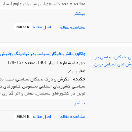
مطالعه جامعه دانشجویان رشته­های علوم انسانی
بیشتر
یافته ها نشان می­دهد تحقق الگوی مردمسالاری د
اصل مقاله
مشاهده مقاله
668.65 K
قرار دارد. همچنین از منظر دیپلماسی عمومی، ت
جامعه است که می­تواند عاملی برای گسترش ا
مردمسالاری دینی به منزله صدور ارزشهای انقل
مطرح است اینکه پیوند دین و ارزشهای سیاسی تو
واکاوی نقش نخبگان سیاسی در نهادینگی جنبش 
تبلیغ الگوی سکولاریسم از یک طرف و نفی ناکار
دوره 3، شماره 1، بهار 1401، صفحه
157-178
غفار زارعی
چکیده
نگرش و درک نخبگان سیاسی، سهم به سز
سیاسی کشورهای اسلامی بخصوص کشورهای در ح
نوین در کشورهای مسلمان، نقش و اثر گذاری نخ
نقش در چگونگی تبیین و تفسیر مفاهیم، ارزش ه
بیشتر
مطلوبیت حکومت متاثر از بینش نخبگان سیاسی ب
روش گردآوری کتابخانه ای است. مقاله به این 
اصل مقاله
مشاهده مقاله
800.96 K
جنبش های اسلامی نوین در جهان اسلام چگون
نخبگان سیاسی در جنبش های اسلامی نوین با تو