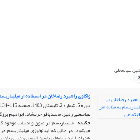
بر، عباسعلی
2
واکاوی راهبرد رضاخان در استفاده از میلیتاریسم 
دوره 5، شماره 2، تابستان 1403، صفحه
115-134
عباسعلی رهبر، محمدباقر خرمشاد، ابراهیم برزگ
چکیده
میلیتاریسم در متون و ادبیات موجود کشو
می‌شود. در حالی که ایدئولوژی میلیتاریسم در د
همراه با اندیشه‌های ناسیونالیستی، مبنای تئوریک