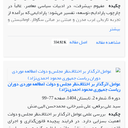
چکیده
مفهوم «پیشرفت» در ادبیات سیاسی معاصر، غالباً در
چارچوب پارادایم «توسعه» تفسیر می‌شود؛ پارادایمی که برآمده از
تجربه تاریخی غرب مدرن و مبتنی بر مبانی سکولار، اومانیستی و
مادی‌محور است. این چارچوب، ضمن برخورداری از برخی
بیشتر
کارآمدی‌های فنی، به دلیل بی‌توجهی به ابعاد معنوی، هویتی و
غایت‌مند حیات انسانی، با بحران‌های عمیق نظری و تمدنی مواجه
اصل مقاله
مشاهده مقاله
554.92 K
شده است. پژوهش حاضر با رویکردی توصیفی-تحلیلی و انتقادی،
به واکاوی تطبیقی مبانی هستی‌شناختی، انسان‌شناختی و
غایت‌شناختی «توسعه سیاسی غربی» و «پیشرفت سیاسی اسلامی»
می‌پردازد. یافته‌های پژوهش نشان می‌دهد که توسعه سیاسی
غربی، سیاست را به سطح «اداره تکنوکراتیک منافع» تقلیل داده و
غایت آن را در تأمین رفاه مادی و آزادی‌های فردی تعریف می‌کند
عوامل اثرگذار بر اختلاف‌نظر مجلس و دولت (مطالعه موردی دوران
در حالی که پیشرفت سیاسی در اندیشه اسلامی، بر پایه توحید
ریاست جمهوری محمود احمدی‌نژاد)
ربوبی، اصل نفی سبیل و غایت حیات طیبه، سیاست را «ساختار
دوره 6، شماره 2، تابستان 1404، صفحه
77-99
اقامه دین و عدالت» می‌داند. این پژوهش با تبیین چهار لایه
سید علی برقعی، علی شیرخانی، محمدحسن الهی منش
«گرایش»، «بینش»، «دانش» و «ساختار» در مدل اقامه سیاسی،
چکیده
بررسی‌ علمی عوامل اثرگذار بر اختلاف‌نظر مجلس و دولت
نشان می‌دهد که پیشرفت سیاسی اسلامی نیازمند بازتعریف
اهمیت‌ بسزایی‌ دارد. در فرایند پیچیده قانون‌گذاری و اجرای
بنیادین مفاهیم، شاخص‌ها و نهادهای سیاسی بر اساس مبانی
قانون سبک مدیریت نقش‌ مؤثری ایفا می‌کند و بدیهی‌ است‌