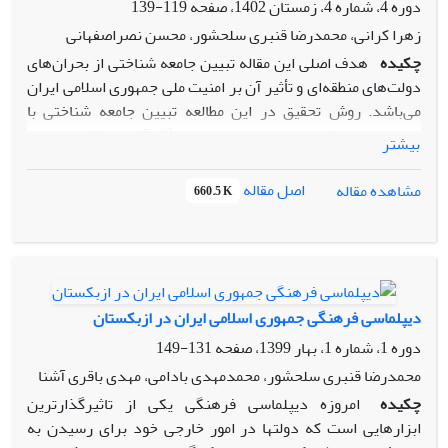
دوره 4، شماره 4، زمستان 1402، صفحه
119-139
زهرا کرانی، محمدرضا قنبری سلحشور، محسن نصراصفهانی
چکیده
هدف اصلی این مقاله تبیین جامعه شناختی از بحران‌های
دولت‌های منطقه‌ای و تأثیر آن‌ بر امنیت ملی جمهوری اسلامی ایران
می‌باشد. روش تحقیق در این مطالعه تبیین جامعه شناختی با
استفاده از نظریات لوسین پای و ابزار گردآوری اطلاعات منابع
بیشتر
کتابخانه‌ای و اینترنتی می‌باشد.سوال اساسی پژوهش حاضر این
است:از منظر نظریه لوسین پای بحرانهای شش گانه دولتهای
اصل مقاله
مشاهده مقاله
660.5 K
شکننده چه تاثیری بر امنیت ملی ایران دارد؟ نتایج حاصل از
پژوهش نشان می‌دهد که دولت‌های شکننده منطقه‌ای مانند
عراق، افغانستان و سوریه هر کدام به نوعی در بحران‌های مدنظر
لوسین‌پای غوطه‌ور شده‌ و ظرفیت و توانایی آن‌ها در مسیر حل این
بحران‌ها به‌شدت کاهش پیدا کرده که این مسئله نگرانی‌ها و
دیپلماسی فرهنگی جمهوری اسلامی ایران در ازبکستان
پیامدهای امنیتی برای منافع ایران همراه داشته است.
دوره 1، شماره 1، بهار 1399، صفحه
131-149
زمینه‌سازی برای حضور قدرت‌های بیگانه در این کشورها و
تهدیدات امنیتی ناشی از این حضور برای جمهوری اسلامی؛ ظهور
محمدرضا قنبری سلحشور، محمدمهدی بادامی، مهدی باقری آشنا
تروریسم و ناآرامی در مرزهای ایران؛ ظهور گروه‌های تکفیری
چکیده
امروزه دیپلماسی فرهنگی یکی از تاثیرگذارترین
سلفی وتلاش در جهت تضعیف جبهه مقاومت از جمله پیامدهای
ابزارهایی است که دولتها در امور خارجی خود برای رسیدن به
امنیتی این دولت‌های شکننده برای جمهوری اسلامی ایران