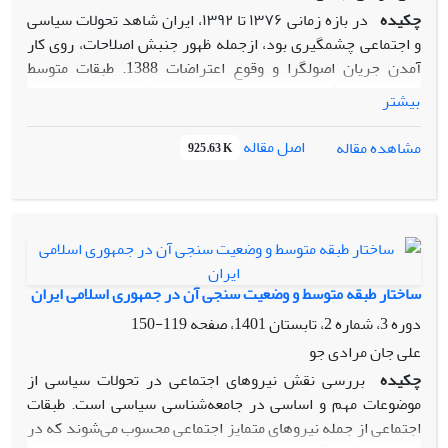
چکیده
در بازه زمانی ۱۳۷۶ تا ۱۳۹۲، ایران شاهد تحولات سیاسی
و اجتماعی چشمگیری بود، ازجمله ظهور جنبش اصلاحات، روی کار
آمدن جریان اصولگرا و وقوع اعتراضات 1388. طبقات متوسط
به‌عنوان کنشگرانی کلیدی در این میدان رقابت سیاسی، نقش
بیشتر
تعیین‌کننده‌ای در جهت‌دهی به گفتمان‌ها و تحولات ایفا کردند.
هدف این مطالعه، بررسی نقش طبقات متوسط در شکل‌دهی به
اصل مقاله
مشاهده مقاله
925.63 K
رقابت‌های سیاسی ایران طی دوره موردنظر با استفاده از چارچوب
نظری بوردیو است. پژوهش می‌کوشد نشان دهد چگونه ترکیب
سرمایه‌ها و عادت‌واره این طبقات، موقعیت آن‌ها را در میدان
سیاسی تعیین کرد و چگونه این موقعیت بر تحولات کلان سیاسی
تأثیر گذاشت. این پژوهش با رویکرد کیفی و با بهره‌گیری از نظریه
بوردیو، به تحلیل داده‌های ثانویه و نیز مشاهدات میدانی پرداخته
ساختار طبقه متوسط و وضعیت سنجی آن در جمهوری اسلامی ایران
است. روش تحلیل مبتنی بر شناسایی میدان سیاسی به‌عنوان
دوره 3، شماره 2، تابستان 1401، صفحه
119-150
عرصه رقابت کنشگران و بررسی انواع سرمایه‌های مؤثر بر جایگاه
علی جان مرادی جو
طبقات متوسط در این میدان است. یافته‌ها نشان می‌دهد طبقات
چکیده
بررسی نقش نیروهای اجتماعی در تحولات سیاسی از
متوسط با تکیه بر سرمایه فرهنگی و شبکه‌های اجتماعی، در
موضوعات مهم و اساسی در جامعه‌شناسی سیاسی است. طبقات
دوره‌های مختلف به حمایت از جریان‌های اصلاح‌طلب یا اصولگرا
اجتماعی از جمله نیروهای متمایز اجتماعی محسوب می‌شوند که در
گرایش یافتند. بااین‌حال، ساختار میدان سیاسی ایران، امکان