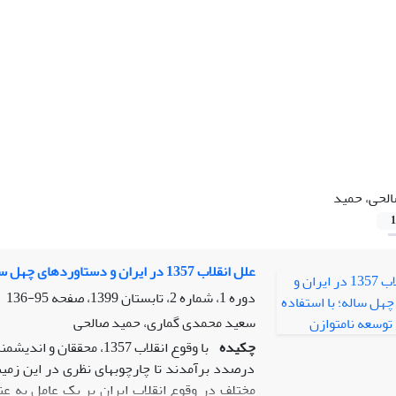
لحی، حمید
1
علل انقلاب 1357 در ایران و دستاوردهای چهل ساله؛ با استفاده از نظریه توسعه نامتوازن
دوره 1، شماره 2، تابستان 1399، صفحه
95-136
سعید محمدی گماری، حمید صالحی
چکیده
با وقوع انقلاب 1357، مح
درصدد برآمدند تا چارچوب­های نظری در این زمی
مختلف در وقوع انقلاب ایران بر یک عامل به عنو