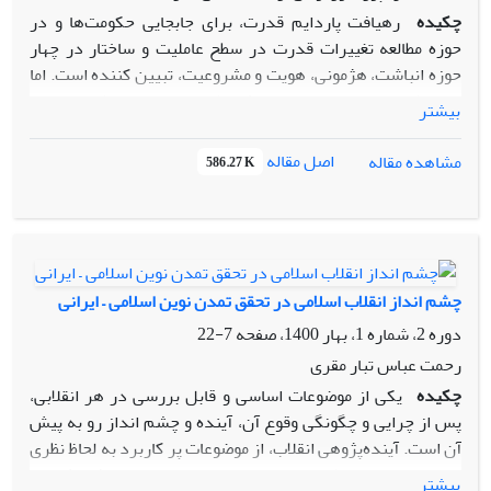
چکیده
رهیافت پاردایم قدرت، برای جابجایی حکومت‌ها و در
حوزه مطالعه تغییرات قدرت در سطح عاملیت و ساختار در چهار
حوزه انباشت، هژمونی، هویت و مشروعیت، تبیین کننده است. اما
در سطح تغییرات دولت‌ها در یک نظام واحد مانند نظام جمهوری
بیشتر
اسلامی، باید یک رهیافت دیگری برای تبیین تغییرات خُرد در ذیل
پارادایم قدرت کلان جمهوری اسلامی به کار بست. سوال اصلی
اصل مقاله
مشاهده مقاله
586.27 K
مقاله آنست که با چه رهیافتی میتوان تغییرات سطح دولت به
معنای قوه مجریه را به بهترین شکل، تبیین کرد. به نظر می‌رسد،
بهترین معیار تمیز، تفاوت‌های گفتمانی در کنار تغییرات عاملیت
است. در جمهوری اسلامی، از سال ۱۳۷۶، دو گفتمان اصلاح‌طلبی و
اصول‌گرایی، با یک پیوستگی، در حال جابجایی و چرخش قدرت
چشم انداز انقلاب اسلامی در تحقق تمدن نوین اسلامی – ایرانی
هستند. این چرخش گفتمانی، به دلیل همراه بودن با چرخش
دوره 2، شماره 1، بهار 1400، صفحه
7-22
عاملیت اعم از سرآمد پاردایم، شارحان اصلی، کارورزان پاردایمی و
نیروهای پاردایمی، به مفهوم پاردایم قدرت ستاری شباهت دارد
رحمت عباس تبار مقری
که به دلیل تغییرات گفتمانی به جای تغییرات در علیت‌های ساختی
چکیده
یکی از موضوعات اساسی و قابل بررسی در هر انقلابی،
چهارگانه، یک چرخش خُرده‌پاردایمی تلقی می‌شود. در این مقاله از
پس از چرایی و چگونگی وقوع آن، آینده و چشم انداز رو به پیش
رهیافت پارادایم قدرت ستاری برای تبیین چرخش
آن است. آینده‌پژوهی انقلاب، از موضوعات پر کاربرد به لحاظ نظری
خرده‌پاردایم‌های قدرت در جمهوری اسلامی استفاده شده و نتیجه
و عملی در باب انقلاب‌هاست. بنابراین سعی ما در این پژوهش این
بیشتر