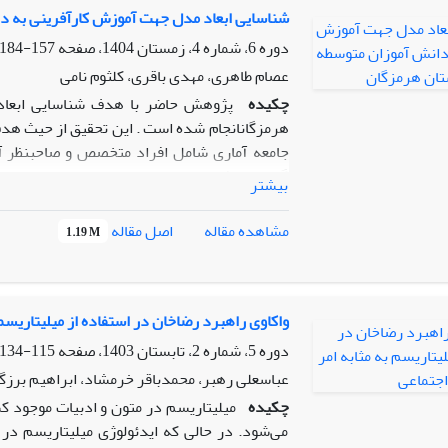
می‌تواند پیامدهایی نظیر: افزایش نظارت همگان
شناسایی ابعاد مدل جهت آموزش کارآفرینی به د
مشارکت سیاسی، کاهش فساد اداری و مواردی از
دوره 6، شماره 4، زمستان 1404، صفحه
157-184
نگرش نامتوازن نسبت به قرآن کریم و اصلاح بر
عصام طاهری، مهدی باقری، کلثوم نامی
مسئولیت همگانی(کلکم راع و کلکم مسئول عن رعی
چکیده
پژوهش حاضر با هدف شناسایی ابعاد
مقتضیات زمان می‌باشد. روش پژوهش ترکیبی (کیفی
هرمزگانانجام شده است . این تحقیق از حیث هد
با استفاده از آمارهای رسمی مربوط به رفتارهای
جامعه آماری شامل افراد متخصص و صاحبنظر آم
گیری هدفمند در مجموع تعداد ده نفر به عن
بیشتر
برازش مدل بر اساس معیارهای استخراج شده ا
اصل مقاله
مشاهده مقاله
1.19 M
8 مقوله پیامدهای اقتصادی مرتبط با کارآفرینی
سازمانی مرتبط با کارآفرینی دانش آموزان، عوام
واکاوی راهبرد رضاخان در استفاده از میلیتاریسم 
با کارآفرینی دانش آموزان، عوامل مالی مرتبط 
دوره 5، شماره 2، تابستان 1403، صفحه
115-134
آموزان، مزایایی فردی مرتبط با کارآفرینی دانش 
عباسعلی رهبر، محمدباقر خرمشاد، ابراهیم برزگ
چکیده
میلیتاریسم در متون و ادبیات موجود کشو
می‌شود. در حالی که ایدئولوژی میلیتاریسم در د