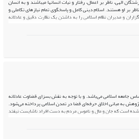
تگان الهی، ناظر بر اعمال، رفتار و نیات انسان­ها می­باشند و به انسان
ر بر او هستند. اسلام دینى کامل و پاسخگوى تمام نیازهاى تکاملى و
اران و مدیران نظام اسلامی را به داشتن یک نظارت دقیق و عادلانه
ی وابسته به وجود نظام نظارتى جامع می­باشد. جمهوری اسلامی ایران
ت آن الهی و مردمی است و در نتیجه، نظارت بر دولت در این نظام از
که در این مقاله با روش توصیفی تحلیلی به این یافته می­رسد که
سلامی ایران دارای مبانی شرعی (قرآن، سنت، احادیث و روایات) و
، قوانین عادی، قواعد حقوقی بین‌المللی، مقررات اداری، رویه قضایی،
 قوام نظارت در نظام اسلامی شده است.
ساس جامعه اسلامی می‌باشد. و با توجه به نقش بسزای قضاوت عادلانه
ژوهش به مبانی اخلاق حرفه‌ای قضا در تمدن اسلامی پرداخته می‌شود.
 شده است که جان و مال و ناموس مردم به دست افراد ناشایست نیفتد
سته‌های شخصی یا گروه‌های سودجو و منحرف نشود. پس از بررسی و
 معصومین(ع)می‌توان شاخصه‌های مهم اخلاق حرفه‌ای قضا را استخراج
با اخلاص در عمل و تهذیب نفس، خوش رفتاری و برخورد نیکو، رعایت