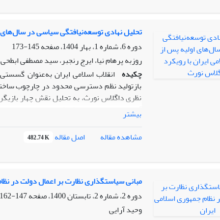
شخصیت علمی جوادی‌آملی به‌ویژه در کلام‌سیاس
قوام می یابد؛ در قم وسعت و تکامل و شاخ‌و‌ب
دینی، محیط آمل جرقه های گرایش به تفسیر و کل
تحلیل نهادی توسعه‌نیافتگی سیاسی در سال‌های ا
او و سوق دادنش به سوی این سه دانش و محیط قم 
دوره 6، شماره 1، بهار 1404، صفحه
145-173
رقم زده است. امری که برای او جامعیت نسبی در 
روزبه پرهام نیا، ایرج رنجبر، سید مصطفی ابطحی
چکیده
انقلاب اسلامی ایران به‌عنوان گسستی
بازتولید نظم دسترسی محدود در چارچوب ساختا
نظری داگلاس نورث، به تحلیل نقش چهار بازیگر 
آزادی، جریان چپ، و تکنوکرات‌های بازمانده از ر
بیشتر
می‌دهند که روحانیت، به‌واسطه بهره‌مندی از س
نهادهای رسمی جدید را تثبیت کرده و منابع قدر
اصل مقاله
مشاهده مقاله
482.74 K
سایر بازیگران به دلیل فقدان شبکه‌های نهادی ر
نهادهای کارآمد، از صحنه قدرت حذف شدند. تدا
محدودیت در رقابت نهادی، از موانع اصلی شکل‌گی
مبانی سیاستگذاری نظارت بر اعمال دولت در نظام
دوره 2، شماره 2، تابستان 1400، صفحه
147-162
وحید آرایی