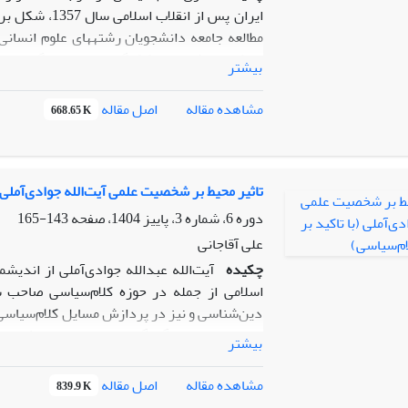
ایران پس از ا
مطالعه جامعه دانشجویان رشته­های علوم انسانی
بیشتر
یافته ها نشان می­دهد تحقق الگوی مردمسالاری د
اصل مقاله
مشاهده مقاله
668.65 K
قرار دارد. همچنین از منظر دیپلماسی عمومی، ت
جامعه است که می­تواند عاملی برای گسترش ا
مردمسالاری دینی به منزله صدور ارزشهای انقل
مطرح است اینکه پیوند دین و ارزشهای سیاسی تو
تاثیر محیط بر شخصیت علمی آیت‌الله جوادی‌آملی (
تبلیغ الگوی سکولاریسم از یک طرف و نفی ناکار
دوره 6، شماره 3، پاییز 1404، صفحه
143-165
علی آقاجانی
چکیده
آیت‌الله عبدالله جوادی‌آملی از اندی
اسلامی از جمله در حوزه کلام‌سیاسی صاحب
دین‌شناسی و نیز در پردازش مسایل کلام‌سیاسی 
بررسی از زوایای گوناگون از جمله مساله تاثیر مح
بیشتر
شخصیت علمی جوادی آملی(با تاکید بر کلام‌سیا
عینی بر این مبنا استوار است که پرسش اینکه 
اصل مقاله
مشاهده مقاله
839.9 K
محیط خانواده، زندگی و تحصیل در آمل، تهران 