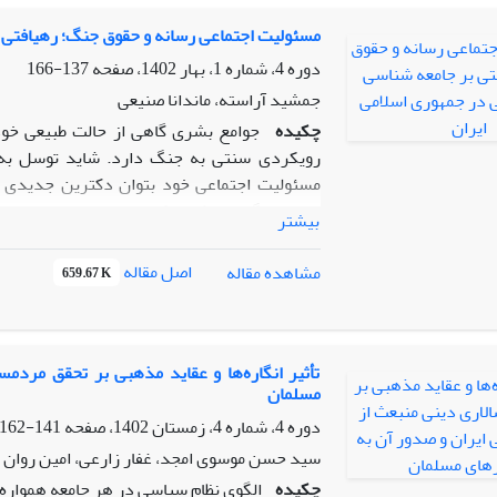
برخلاف چنین مفروضاتی با گونه‌ای دیگر از ان
خیرخواهی، انصاف، حق‌شناسی، غمخواری، اخلاق‌مد
مسئولیت اجتماعی رسانه و حقوق جنگ؛ رهیافتی ب
محسوب می‌شود. با عنایت به این مساله پژوهش 
دوره 4، شماره 1، بهار 1402، صفحه
137-166
کشیدن مفروضات انسان اقتصادی، بر ناتوانی ای
جمشید آراسته، ماندانا صنیعی
برای طرح مدل آرمانی انسان جهادی فراهم کند. 
چکیده
جوامع بشری گاهی از حالت طبیعی خو
اقتصادی و ظهور و بروز انسان جهادی دانست.
رویکردی سنتی به جنگ دارد. شاید توسل به ن
مسئولیت اجتماعی خود بتوان دکترین جدیدی در
حقوق جنگ و حفظ و تحکیم صلح و امنیت جهانی ا
بیشتر
اجتماعی رسانه ها در جنگ و در این راه کدام 
خبرگزاری های ایرنا، بی بی سی، سی ان ان در ج
اصل مقاله
مشاهده مقاله
659.67 K
می توانند با تاسی از سیاست های دولت متبوع خ
کمک نمایند، گرچه برخی دولت ها با تحدید آزا
مسولیت اجتماعی خود و احقاق حقوق افراد بیگناه 
جمعی بر افکار عمومی تلاش می‌کنند تا با سانسو
تأثیر انگاره‌ها و عقاید مذهبی بر تحقق مردم
مسلمان
نیازمند بازنگری در اصل مسئولیت اجتماعی رسا
مخاصمات و نیز تبیین مبانی جامعه شناسی رسانه ا
دوره 4، شماره 4، زمستان 1402، صفحه
141-162
است.
سید حسن موسوی امجد، غفار زارعی، امین روان 
چکیده
الگوی نظام سیاسی در هر جامعه همواره ت