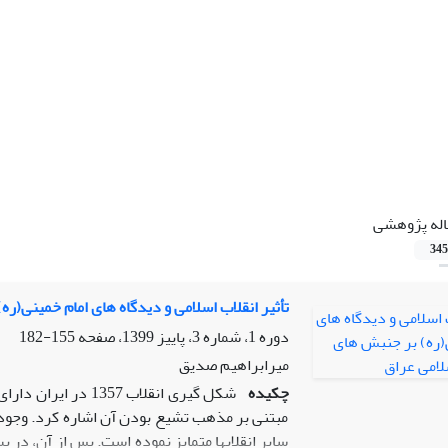
اله پژوهشی
345
تأثیر انقلاب اسلامی و دیدگاه های امام خمینی(ر
دوره 1، شماره 3، پاییز 1399، صفحه
155-182
میرابراهیم صدیق
چکیده
شکل گیری انقلاب 57
مبتنی بر مذهب تشیع بودن آن اشاره کرد. وجود ع
سایر انقلاب­ها متمایز نموده است. پس از آن، در 