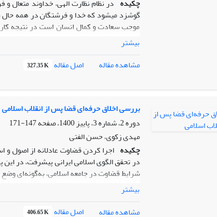
چکیده
در نظام نظارت الهی، خداوند متعال و فرش
گوشزد می­شود که خدا و فرشتگان در همه حال ناظ
موجب سعادت و کمال انسان است در نتیجه کارگز
سفارش می­کند؛ چرا که پایداری و سلامت هر دولت
بیشتر
نظامی کارآمد مبتنی بر مبانی اسلامی و مشروعی
استحکام و ضمانت اجرای بیشتری برخوردار است 
اصل مقاله
مشاهده مقاله
327.35 K
سیاستگذاری نظارت بر اعمال دولت در جمهوری ا
حقوقی (قانون اساسی، احکام و فرامین مقام رهبری
اصول کلی حقوقی و عرف و عادت) می­باشد که سبب
بررسی اخلاق حرفه‌ای قضا پس از انقلاب اسلامی
دوره 2، شماره 3، پاییز 1400، صفحه
147-171
مهدی زکوی، حسن الفتی
چکیده
اجرا کردن قضاوت عادلانه از اصول و ا
در تحقق الگوی اسلامی ایرانی پیشرفت، در این پ
شرایط قضاوت در جامعه اسلامی، به‌گونه‌ای وضع
و حقوق فرد و جامعه فدای غرض‌ورزی‌ها و خوا
بیشتر
تحلیل می‌توان گفت: از طریق قرآن کریم و سیره
کرد، که شامل: رعایت انصاف در دادرسی همراه 
اصل مقاله
مشاهده مقاله
406.65 K